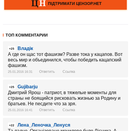
ТОП КОММЕНТАРИИ
Владік
+25
А где он щас тот фашизм? Разве тока у кацапов. Вот
весь мир и объединился, чтобы победить кацапский
фашизм.
Ответить
Ссылка
25.01.2016 16:31
Gujibarju
+25
Дмитрий Ярош - патриот, в тяжелые моменты для
страны не боящийся рисковать жизнью за Родину и
братьев. Не песдите что за зря.
Ответить
Ссылка
25.01.2016 16:41
Лена_Леночка_Ленуся
+22
Та ладно. Організоване мочилово було Лісника. А