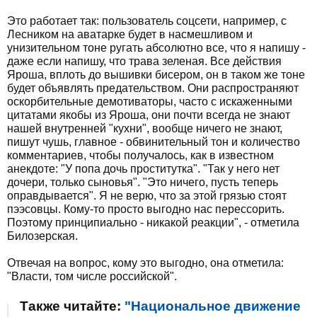
Это работает так: пользователь соцсети, например, с
Лесником на аватарке будет в насмешливом и
унизительном тоне ругать абсолютно все, что я напишу -
даже если напишу, что трава зеленая. Все действия
Яроша, вплоть до вышивки бисером, он в таком же тоне
будет объявлять предательством. Они распространяют
оскорбительные демотиваторы, часто с искаженными
цитатами якобы из Яроша, они почти всегда не знают
нашей внутренней "кухни", вообще ничего не знают,
пишут чушь, главное - обвинительный тон и количество
комментариев, чтобы получалось, как в известном
анекдоте: "У попа дочь проститутка". "Так у него нет
дочери, только сыновья". "Это ничего, пусть теперь
оправдывается". Я не верю, что за этой грязью стоят
пээсовцы. Кому-то просто выгодно нас перессорить.
Поэтому принципиально - никакой реакции", - отметила
Билозерская.
Отвечая на вопрос, кому это выгодно, она отметила:
"Власти, том числе российской".
Также читайте:
"Национальное движение