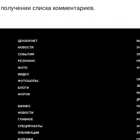
получении списка комментариев.
ЦЕНЗОР.НЕТ
М
НОВОСТИ
У
СОБЫТИЯ
А
РЕЗОНАНС
Р
ФОТО
У
ВИДЕО
О
ФОТОШОПЫ
З
БЛОГИ
К
ФОРУМ
Д
БИЗНЕС
П
НОВОСТИ
А
ГЛАВНОЕ
Р
СПЕЦПРОЕКТЫ
У
ПУБЛИКАЦИИ
А
КОЛОНКИ
Г