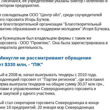
 Лисичанск, ее учредителями указаны Виктор Пилипенко и
ектором предприятия.
и совладельцем ООО "Центр ойл", среди соучредителей
го горсовета Игорь Бутков.
м благотворительной организации "Благотворительный
звитию образования и поддержки молодежи" Игоря Буткова
ем Кузнецовым был владельцем фирмы с таким же
горсовета - ООО "Промтекс". Она была зарегистрирована в
рекратила деятельность.
 Минугля не рассматривают обращение
 $330 млн, - "ПIК"
й в 2008-м, начал выигрывать тендеры с 2010 года.
донецкий горсовет от "Партии регионов", где возглавил
ирма выиграла тендеров на общую сумму 30,07 млн грн.,
елами и управлениями Северодонецкого горсовета и
закупкой у одного участника.
рый стал секретарем горсовета Северодонецка в конце
нее 19 предприятий. 20 января мэр Северодонецка