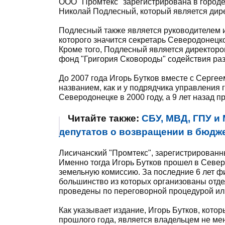
ООО "Промтекс" зарегистрирована в городе
Николай Подлесный, который является дир
Подлесный также является руководителем 
которого значится секретарь Северодонецко
Кроме того, Подлесный является директоро
фонд "Григория Сковороды" содействия ра
До 2007 года Игорь Бутков вместе с Серге
названием, как и у подрядчика управления 
Северодонецке в 2000 году, а 9 лет назад п
Читайте также:
СБУ, МВД, ГПУ и
депутатов о возвращении в бюджет
Лисичанский "Промтекс", зарегистрированны
Именно тогда Игорь Бутков прошел в Северо
земельную комиссию. За последние 6 лет ф
большинство из которых организованы отд
проведены по переговорной процедурой или 
Как указывает издание, Игорь Бутков, кото
прошлого года, является владельцем не ме