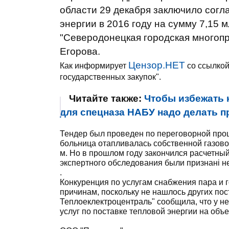
области 29 декабря заключило согл
энергии в 2016 году на сумму 7,15 
"Северодонецкая городская многопр
Егорова.
Цензор.НЕТ
Как информирует
со ссылко
государственных закупок".
Читайте также:
Чтобы избежать 
для спецназа НАБУ надо делать пр
Тендер был проведен по переговорной проце
больница отапливалась собственной газовой
м. Но в прошлом году закончился расчетны
экспертного обследования были признані 
.
Конкуренция по услугам снабжения пара и 
причинам, поскольку не нашлось других п
Теплоеклектроцентраль" сообщила, что у н
услуг по поставке тепловой энергии на объ