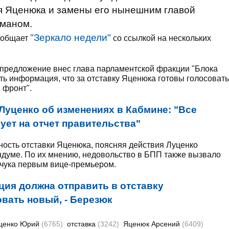
я Яценюка и замены его нынешним главой
маном.
"Зеркало недели"
сообщает
со ссылкой на нескольких
предложение внес глава парламентской фракции "Блока
ь информация, что за отставку Яценюка готовы голосовать
 фронт".
Луценко об изменениях в Кабмине: "Все
рует на отчет правительства"
ность отставки Яценюка, поясняя действия Луценко
ндуме. По их мнению, недовольство в БПП также вызвало
чука первым вице-премьером.
ция должна отправить в отставку
ать новый, - Березюк
ценко Юрий
(6765)
отставка
(3242)
Яценюк Арсений
(6409)