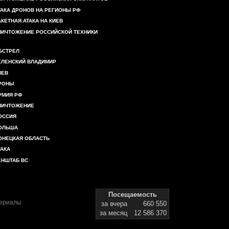
ТАКА ДРОНОВ НА РЕГИОНЫ РФ
АКЕТНАЯ АТАКА НА КИЕВ
НИЧТОЖЕНИЕ РОССИЙСКОЙ ТЕХНИКИ
БСТРЕЛ
ЕЛЕНСКИЙ ВЛАДИМИР
ИЕВ
РОНЫ
РМИЯ РФ
НИЧТОЖЕНИЕ
ОССИЯ
ОЛЬША
ОНЕЦКАЯ ОБЛАСТЬ
ТАКА
ЕНШТАБ ВС
Посещаемость
териалы
за вчера
660 550
за месяц
12 586 370