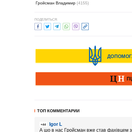
Гройсман Владимир
(4155)
ПОДЕЛИТЬСЯ:
ТОП КОММЕНТАРИИ
Igor L
+44
А шо в нас Гройсман вже став фахівцем з