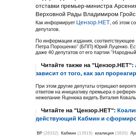
отставки премьер-министра Арсени
Верховной Рады Владимиром Гройс
Цензор.НЕТ
Как информирует
, об этом 
депутатов.
По информации издания, соответствующее 
Петра Порошенко" (БПП) Юрий Луценко. Ест
даже 40 депутатов от его партии "Народный
Читайте также на "Цензор.НЕТ":
зависит от того, как зал прореаги
При этом другие депутаты отрицают вероят
ответом на инициативу премьера о рефере
нежелание Яценюка видеть Виталия Коваль
Читайте на "Цензор.НЕТ":
Коали
действующий Кабмин и сформиров
ВР
(28332)
Кабмин
(13919)
коалиция
(3820)
Лу