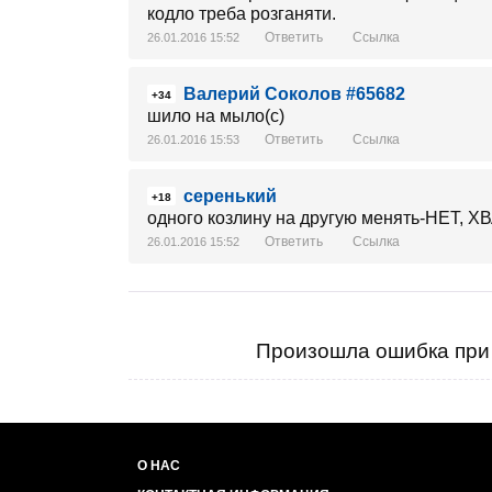
кодло треба розганяти.
Ответить
Ссылка
26.01.2016 15:52
Валерий Соколов #65682
+34
шило на мыло(с)
Ответить
Ссылка
26.01.2016 15:53
серенький
+18
одного козлину на другую менять-НЕТ,
Ответить
Ссылка
26.01.2016 15:52
Произошла ошибка при 
О НАС