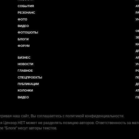
СОБЫТИЯ
А
РЕЗОНАНС
Р
ФОТО
У
ВИДЕО
О
ФОТОШОПЫ
З
БЛОГИ
К
ФОРУМ
Д
БИЗНЕС
А
НОВОСТИ
У
ГЛАВНОЕ
Р
СПЕЦПРОЕКТЫ
П
ПУБЛИКАЦИИ
Д
КОЛОНКИ
А
ВИДЕО
Г
ривая наш сайт, Вы соглашаетесь с
политикой конфиденциальности
.
я Цензор.НЕТ может не разделять позицию авторов. Ответственность за ма
ле "Блоги" несут авторы текстов.