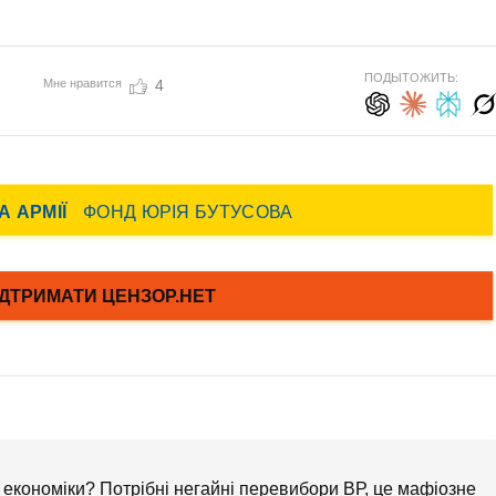
ПОДЫТОЖИТЬ:
Мне нравится
4
 економіки? Потрібні негайні перевибори ВР, це мафіозне