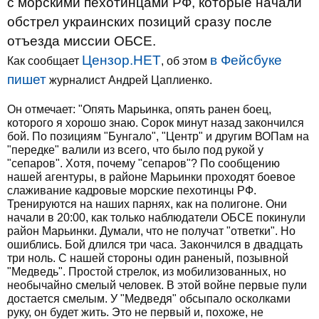
с морскими пехотинцами РФ, которые начали
обстрел украинских позиций сразу после
отъезда миссии ОБСЕ.
Цензор.НЕТ
в Фейсбуке
Как сообщает
, об этом
пишет
журналист Андрей Цаплиенко.
Он отмечает: "Опять Марьинка, опять ранен боец,
которого я хорошо знаю. Сорок минут назад закончился
бой. По позициям "Бунгало", "Центр" и другим ВОПам на
"передке" валили из всего, что было под рукой у
"сепаров". Хотя, почему "сепаров"? По сообщению
нашей агентуры, в районе Марьинки проходят боевое
слаживание кадровые морские пехотинцы РФ.
Тренируются на наших парнях, как на полигоне. Они
начали в 20:00, как только наблюдатели ОБСЕ покинули
район Марьинки. Думали, что не получат "ответки". Но
ошиблись. Бой длился три часа. Закончился в двадцать
три ноль. С нашей стороны один раненый, позывной
"Медведь". Простой стрелок, из мобилизованных, но
необычайно смелый человек. В этой войне первые пули
достается смелым. У "Медведя" обсыпало осколками
руку, он будет жить. Это не первый и, похоже, не