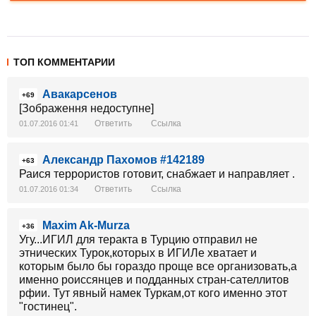
ТОП КОММЕНТАРИИ
Авакарсенов
+69
[Зображення недоступне]
Ответить
Ссылка
01.07.2016 01:41
Александр Пахомов #142189
+63
Раися террористов готовит, снабжает и направляет .
Ответить
Ссылка
01.07.2016 01:34
Maxim Ak-Murza
+36
Угу...ИГИЛ для теракта в Турцию отправил не
этнических Турок,которых в ИГИЛе хватает и
которым было бы гораздо проще все организовать,а
именно роиссянцев и подданных стран-сателлитов
рфии. Тут явный намек Туркам,от кого именно этот
"гостинец".