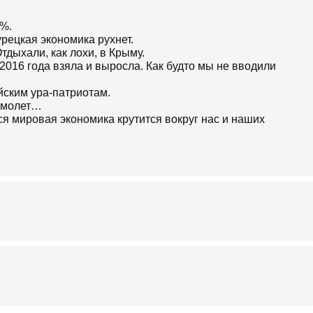
8%.
урецкая экономика рухнет.
тдыхали, как лохи, в Крыму.
2016 года взяла и выросла. Как будто мы не вводили
йским ура-патриотам.
самолет…
ся мировая экономика крутится вокруг нас и наших
зера помидор виделся российским ура-патриотам
редохнут.
 способны.
происки Востока и Запада…
ALERA11