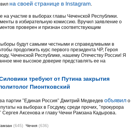
на своей странице в Instagram
аявил
.
е на участие в выборах главы Чеченской Республики.
ументы в избирательную комиссию. Вручил заявление о
кументов проверен и признан соответствующим
выборы будут самыми честными и справедливыми в
 чтобы продолжить курс первого президента ЧР, Героя
оду, Чеченской Республике, нашему Отечеству России! Я
занное мне высокое доверие представлять ее на
Силовики требуют от Путина закрытия
 политолог Пионтковский
объявил
ва партии "Единая Россия" Дмитрий Медведев
о
путаты на выборах в Госдуму, среди прочих, "прокурора
 Сергея Аксенова и главу Чечни Рамзана Кадырова.
Рамзан
(645)
Чечня
(636)