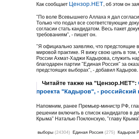
Цензор.НЕТ
Как сообщает
, об этом он з
"По воле Всевышнего Аллаха я дал согласи
Только что подал все соответствующие док
согласии стать кандидатом. Весь пакет до
требованиям", - пишет он.
"Я официально заявляю, что предстоящие 
мировой практике. Я вижу свою цель в том,
России Ахмат-Хаджи Кадырова, служить нар
благодарен партии "Единая Россия" за ока
предстоящих выборах", - добавил Кадыров.
Читайте также на "Цензор.НЕТ":
проекта "Кадыров", - российский
Напомним, ранее Премьер-министр РФ, гла
решении включить в список кандидатов в де
Крыма" Наталью Поклонскую, "главу Крыма"
выборы
(24304)
Единая Россия
(275)
Кадыров 