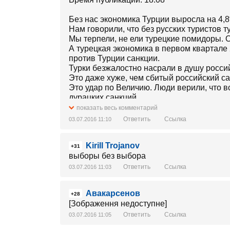
Без нас экономика Турции выросла на 4,
Нам говорили, что без русских туристов т
Мы терпели, не ели турецкие помидоры. О
А турецкая экономика в первом квартале 
против Турции санкции.
Турки безжалостно насрали в душу росси
Это даже хуже, чем сбитый российский 
Это удар по Величию. Люди верили, что в
дурацких санкций…
Каждый раздавленный гусеницами бульдо
показать весь комментарий
очередным гвоздем в гроб блока НАТО.
Ответить
Ссылка
03.07.2016 11:10
Мы будем меньше жрать и они там все пе
Меньше жрать это всё на что мы сегодня
Kirill Trojanov
Это наш универсальный ответ на любые 
+31
Пишет: http://walera11.livejournal.com/ W
выборы без выбора
Ответить
Ссылка
03.07.2016 11:03
Авакарсенов
+28
[Зображення недоступне]
Ответить
Ссылка
03.07.2016 11:05