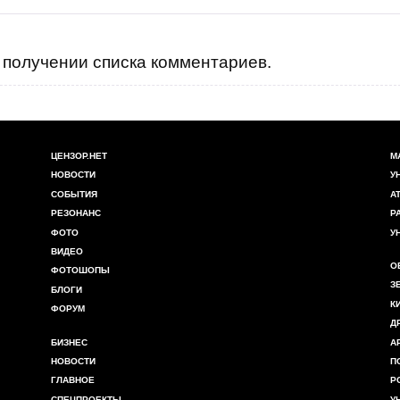
получении списка комментариев.
ЦЕНЗОР.НЕТ
М
НОВОСТИ
У
СОБЫТИЯ
А
РЕЗОНАНС
Р
ФОТО
У
ВИДЕО
О
ФОТОШОПЫ
З
БЛОГИ
К
ФОРУМ
Д
БИЗНЕС
А
НОВОСТИ
П
ГЛАВНОЕ
Р
СПЕЦПРОЕКТЫ
У