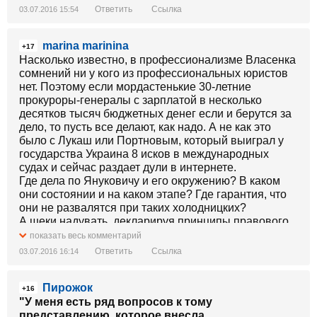
Ответить
Ссылка
03.07.2016 15:54
marina marinina
+17
Насколько известно, в профессионализме Власенка
сомнений ни у кого из профессиональных юристов
нет. Поэтому если мордастенькие 30-летние
прокуроры-генералы с зарплатой в несколько
десятков тысяч бюджетных денег если и берутся за
дело, то пусть все делают, как надо. А не как это
было с Лукаш или Портновым, который выиграл у
государства Украина 8 исков в международных
судах и сейчас раздает дули в интернете.
Где дела по Януковичу и его окружению? В каком
они состоянии и на каком этапе? Где гарантия, что
они не развалятся при таких холодницких?
А щеки надувать, декларируя принципы правового
государства и борьбу с коррупцией - много ума не
показать весь комментарий
надо.
Ответить
Ссылка
03.07.2016 16:14
На то и щука в пруду, чтоб карась не спал.
Пирожок
+16
"У меня есть ряд вопросов к тому
представлению, которое внесла