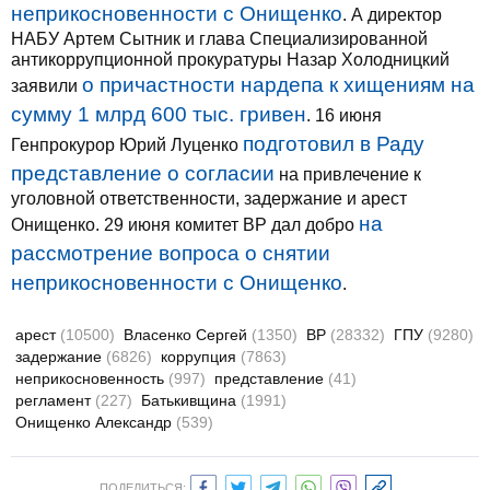
неприкосновенности с Онищенко
. А директор
НАБУ Артем Сытник и глава Специализированной
антикоррупционной прокуратуры Назар Холодницкий
о причастности нардепа к хищениям на
заявили
сумму 1 млрд 600 тыс. гривен
. 16 июня
подготовил в Раду
Генпрокурор Юрий Луценко
представление о согласии
на привлечение к
уголовной ответственности, задержание и арест
на
Онищенко. 29 июня комитет ВР дал добро
рассмотрение вопроса о снятии
неприкосновенности с Онищенко
.
арест
(10500)
Власенко Сергей
(1350)
ВР
(28332)
ГПУ
(9280)
задержание
(6826)
коррупция
(7863)
неприкосновенность
(997)
представление
(41)
регламент
(227)
Батькивщина
(1991)
Онищенко Александр
(539)
ПОДЕЛИТЬСЯ: