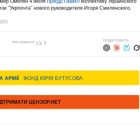
представил
имир Омелян 4 июля
коллективу Украинского
язи "Укрпочта" нового руководителя Игоря Смилянского.
(82)
ПОДЫТОЖИТЬ:
Мне нравится
1