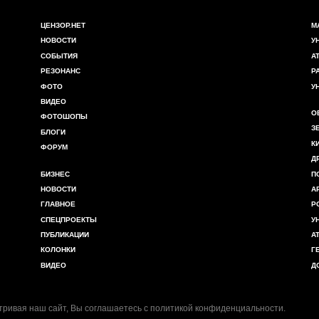
ЦЕНЗОР.НЕТ
М
НОВОСТИ
У
СОБЫТИЯ
А
РЕЗОНАНС
Р
ФОТО
У
ВИДЕО
О
ФОТОШОПЫ
З
БЛОГИ
К
ФОРУМ
Д
БИЗНЕС
П
НОВОСТИ
А
ГЛАВНОЕ
Р
СПЕЦПРОЕКТЫ
У
ПУБЛИКАЦИИ
А
КОЛОНКИ
Г
ВИДЕО
Д
ривая наш сайт, Вы соглашаетесь с
политикой конфиденциальности
.