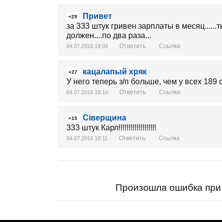
Привет
+29
за 333 штук гривен зарплаты в месяц.....
должен....по два раза...
Ответить
Ссылка
04.07.2016 18:09
кацалапый хряк
+27
У него теперь з/п больше, чем у всех 189
Ответить
Ссылка
04.07.2016 18:10
Сіверщина
+15
333 штук Карл!!!!!!!!!!!!!!!!!!!
Ответить
Ссылка
04.07.2016 18:11
Произошла ошибка при 