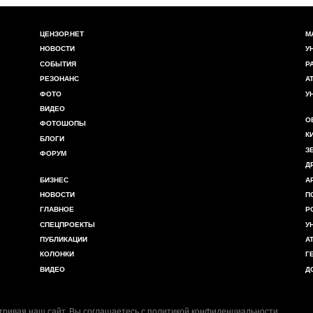
ЦЕНЗОР.НЕТ
М
НОВОСТИ
У
СОБЫТИЯ
Р
РЕЗОНАНС
А
ФОТО
У
ВИДЕО
О
ФОТОШОПЫ
К
БЛОГИ
З
ФОРУМ
Д
БИЗНЕС
А
НОВОСТИ
П
ГЛАВНОЕ
Р
СПЕЦПРОЕКТЫ
У
ПУБЛИКАЦИИ
А
КОЛОНКИ
Г
ВИДЕО
Д
ривая наш сайт, Вы соглашаетесь с
политикой конфиденциальности
.