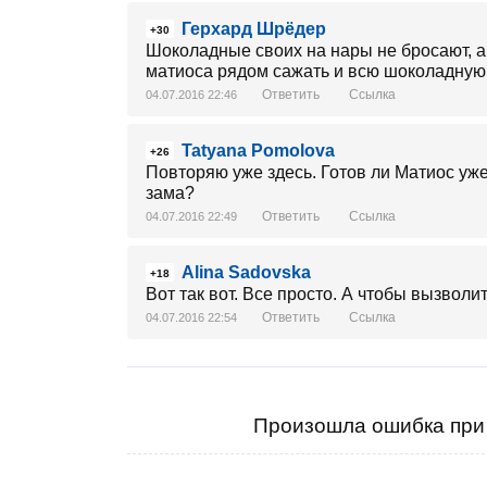
Герхард Шрёдер
+30
Шоколадные своих на нары не бросают, а 
матиоса рядом сажать и всю шоколадную
Ответить
Ссылка
04.07.2016 22:46
Tatyana Pomolova
+26
Повторяю уже здесь. Готов ли Матиос уже 
зама?
Ответить
Ссылка
04.07.2016 22:49
Alina Sadovska
+18
Вот так вот. Все просто. А чтобы вызволи
Ответить
Ссылка
04.07.2016 22:54
Произошла ошибка при 