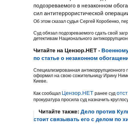
подозреваемого в незаконном обог
сил антитеррористической операции
Об этом сказал судья Сергей Коробенко, п
Суд обязал подозреваемого сдать свой заг
детективам Национального антикоррупцион
Читайте на Цензор.НЕТ -
Военному
по статье о незаконном обогащени
Специализированная антикоррупционного пр
оформил на свою сожительницу Ирину Нимец
Киеве.
Цензор.НЕТ
отст
Как сообщал
ранее суд
прокуратура просила суд назначить кругло
Читайте также:
Дело против Кул
стоит связывать его с делом по х