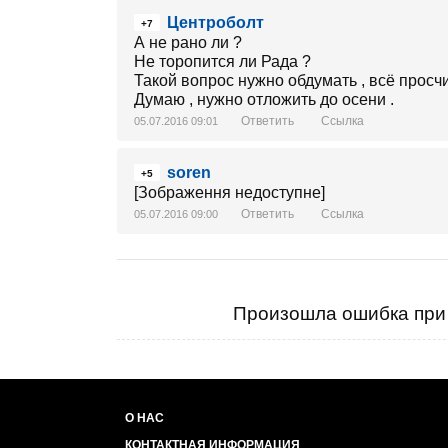
Центроболт
+7
А не рано ли ?
Не торопится ли Рада ?
Такой вопрос нужно обдумать , всё просчит
Думаю , нужно отложить до осени .
Ответить
Ссылка
05.07.2016 09:01
soren
+5
[Зображення недоступне]
Ответить
Ссылка
05.07.2016 09:00
Произошла ошибка при 
О НАС
КОНТАКТНАЯ ИНФОРМАЦИЯ