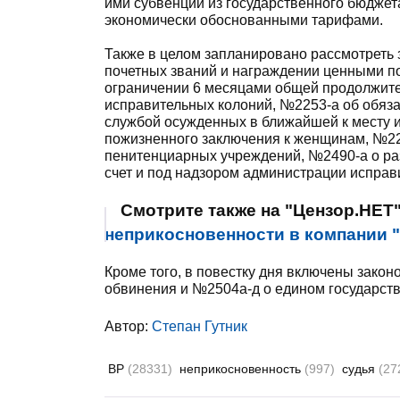
ими субвенции из государственного бюджет
экономически обоснованными тарифами.
Также в целом запланировано рассмотреть
почетных званий и награждении ценными п
ограничении 6 месяцами общей продолжите
исправительных колоний, №2253-а об обяз
службой осужденных в ближайшей к месту 
пожизненного заключения к женщинам, №22
пенитенциарных учреждений, №2490-а о ра
счет и под надзором администрации исправ
Смотрите также на "Цензор.НЕТ
неприкосновенности в компании 
Кроме того, в повестку дня включены зако
обвинения и №2504а-д о едином государст
Автор:
Степан Гутник
ВР
(28331)
неприкосновенность
(997)
судья
(27