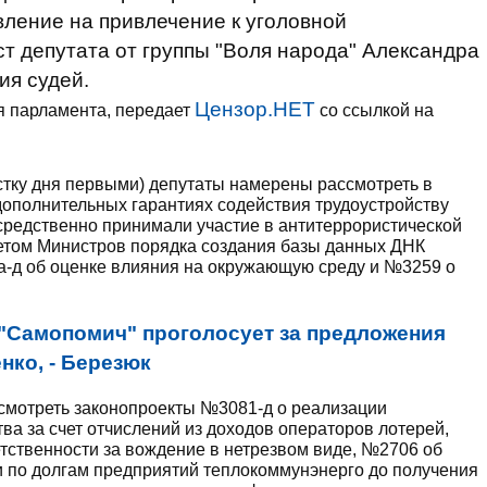
ление на привлечение к уголовной
ст депутата от группы "Воля народа" Александра
ия судей.
Цензор.НЕТ
ия парламента, передает
со ссылкой на
стку дня первыми) депутаты намерены рассмотреть в
ополнительных гарантиях содействия трудоустройству
средственно принимали участие в антитеррористической
етом Министров порядка создания базы данных ДНК
-д об оценке влияния на окружающую среду и №3259 о
"Самопомич" проголосует за предложения
нко, - Березюк
ссмотреть законопроекты №3081-д о реализации
ва за счет отчислений из доходов операторов лотерей,
тственности за вождение в нетрезвом виде, №2706 об
и по долгам предприятий теплокоммунэнерго до получения