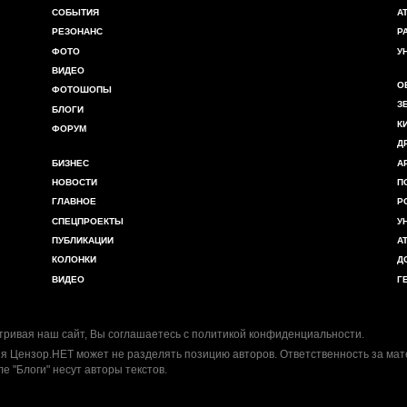
СОБЫТИЯ
А
РЕЗОНАНС
Р
ФОТО
У
ВИДЕО
О
ФОТОШОПЫ
З
БЛОГИ
К
ФОРУМ
Д
БИЗНЕС
А
НОВОСТИ
П
ГЛАВНОЕ
Р
СПЕЦПРОЕКТЫ
У
ПУБЛИКАЦИИ
А
КОЛОНКИ
Д
ВИДЕО
Г
ривая наш сайт, Вы соглашаетесь с
политикой конфиденциальности
.
я Цензор.НЕТ может не разделять позицию авторов. Ответственность за ма
ле "Блоги" несут авторы текстов.