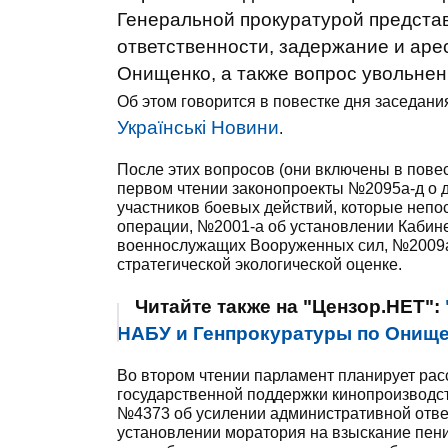
Генеральной прокуратурой представ
ответственности, задержание и аре
Онищенко, а также вопрос увольнен
Об этом говорится в повестке дня заседан
Українські Новини
.
После этих вопросов (они включены в пове
первом чтении законопроекты №2095а-д о д
участников боевых действий, которые непо
операции, №2001-а об установлении Кабин
военнослужащих Вооруженных сил, №2009а
стратегической экологической оценке.
Читайте также на "Цензор.НЕТ":
НАБУ и Генпрокуратуры по Онище
Во втором чтении парламент планирует ра
государственной поддержки кинопроизводст
№4373 об усилении административной отве
установлении моратория на взыскание пен