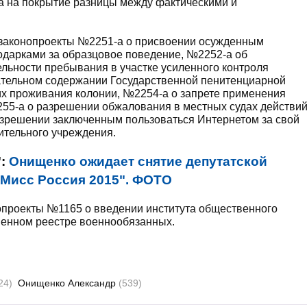
а на покрытие разницы между фактическими и
 законопроекты №2251-а о присвоении осужденным
одарками за образцовое поведение, №2252-а об
льности пребывания в участке усиленного контроля
ательном содержании Государственной пенитенциарной
их проживания колонии, №2254-а о запрете применения
55-а о разрешении обжалования в местных судах действи
зрешении заключенным пользоваться Интернетом за свой
ительного учреждения.
":
Онищенко ожидает снятие депутатской
"Мисс Россия 2015". ФОТО
нопроекты №1165 о введении института общественного
венном реестре военнообязанных.
24)
Онищенко Александр
(539)