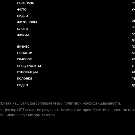
РЕЗОНАНС
Р
ФОТО
У
ВИДЕО
О
ФОТОШОПЫ
З
БЛОГИ
К
ФОРУМ
Д
БИЗНЕС
П
НОВОСТИ
А
ГЛАВНОЕ
Р
СПЕЦПРОЕКТЫ
У
ПУБЛИКАЦИИ
А
КОЛОНКИ
Г
ВИДЕО
Д
ривая наш сайт, Вы соглашаетесь с
политикой конфиденциальности
.
я Цензор.НЕТ может не разделять позицию авторов. Ответственность за ма
ле "Блоги" несут авторы текстов.