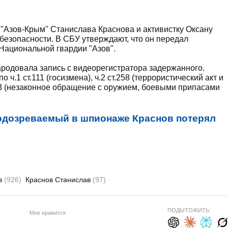
К "Азов-Крым" Станислава Краснова и активистку Оксану
езопасности. В СБУ утверждают, что он передал
 Национальной гвардии "Азов".
ародовала запись с видеорегистратора задержанного.
ч.1 ст.111 (госизмена), ч.2 ст.258 (террористический акт и
263 (незаконное обращение с оружием, боевыми припасами
одозреваемый в шпионаже Краснов потерял
в
(926)
Краснов Станислав
(97)
ПОДЫТОЖИТЬ:
Мне нравится