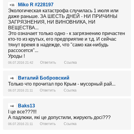
Miko R #228197
+11
Экологическая катастрофа случилась 1 июля или
даже раньше. ЗА ШЕСТЬ ДНЕЙ - НИ ПРИЧИНЫ
ЗАГРЯЗНЕНИЯ, НИ ВИНОВНИКА, НИ
ВЕЩЕСТВА...
Это означает только одно - к загрязнению причастен
кто-то из крутых, его предприятие и т.д. И сейчас
тянут время в надежде, что "само как-нибудь
рассосется"...
Уроды !
Ответить
Ссылка
06.07.2016 21:42
Виталий Бобровский
+6
Только что прочитал про Крым - мусорный рай...
Ответить
Ссылка
06.07.2016 21:11
Baks13
+4
І це все???!!!
А падлюки, які це допустили, жирують досі???
Ответить
Ссылка
06.07.2016 21:11