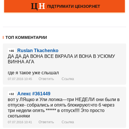
ТОП КОММЕНТАРИИ
Ruslan Tkachenko
+46
ДА ДА ДА ВОНА ВСЕ ВКРАЛА И ВОНА В УСЮМУ
ВИННА АГА
где я такое уже слышал
Ответить
Ссылка
07.07.2016 10:45
Алекс #361449
+32
вот у ЛЯщко и Ули логика---три НЕДЕЛИ они были в
отпуске- собрались и опять блокируют.что б через
три недели опять ****** в отпуск!!!! Это просто
скотыняки
Ответить
Ссылка
07.07.2016 10:41