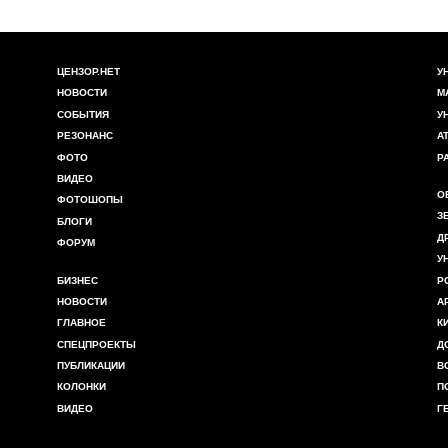
ЦЕНЗОР.НЕТ
У
НОВОСТИ
М
СОБЫТИЯ
У
РЕЗОНАНС
А
ФОТО
Р
ВИДЕО
О
ФОТОШОПЫ
З
БЛОГИ
Д
ФОРУМ
У
БИЗНЕС
Р
НОВОСТИ
А
ГЛАВНОЕ
К
СПЕЦПРОЕКТЫ
Д
ПУБЛИКАЦИИ
В
КОЛОНКИ
П
ВИДЕО
Г