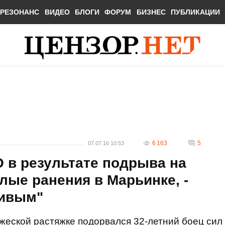
РЕЗОНАНС
ВИДЕО
БЛОГИ
ФОРУМ
БИЗНЕС
ПУБЛИКАЦИИ
6 163
5
07.07.16 10:53
О в результате подрыва на
лые ранения в Марьинке, -
живым"
жеской растяжке подорвался 32-летний боец сил