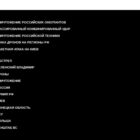
НИЧТОЖЕНИЕ РОССИЙСКИХ ОККУПАНТОВ
АССИРОВАННЫЙ КОМБИНИРОВАННЫЙ УДАР
НИЧТОЖЕНИЕ РОССИЙСКОЙ ТЕХНИКИ
ТАКА ДРОНОВ НА РЕГИОНЫ РФ
АКЕТНАЯ АТАКА НА КИЕВ
БСТРЕЛ
ЕЛЕНСКИЙ ВЛАДИМИР
РОНЫ
НИЧТОЖЕНИЕ
ОССИЯ
РМИЯ РФ
ИЕВ
ОНЕЦКАЯ ОБЛАСТЬ
СУ
ОЛЬША
ЕНШТАБ ВС