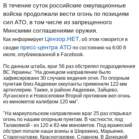
В течение суток российские оккупационные
войска продолжали вести огонь по позициям
сил АТО, в том числе из запрещенного
Минскими соглашениями оружия.
Цензор.НЕТ
Как информирует
, об этом говорится в
пресс-центра АТО
сводке
по состоянию на 6:00 8
июля, опубликованной в Facebook.
По данным штаба, враг 56 раз обстрелял подразделения
ВС Украины: "На донецком направлении было
зафиксировано 30 случаев ведения огня. По опорным
пунктам близ Авдеевки оккупанты применили 122-мм
артиллерию. Также, в районе Авдеевки, Зайцево,
Луганского и Новоселовки Второй противник вел огонь
из минометов калибром 120 мм".
"На мариупольском направлении враг 25 раз открывал
огонь по нашим опорным пунктам. В частности, под
Талаковкой - из 120 и 82-мм минометов. Под вражеский
обстрел попали наши воины в Широкино, Марьинке,
Старогнатовке, Красногоровке, Славном. В Донецкой