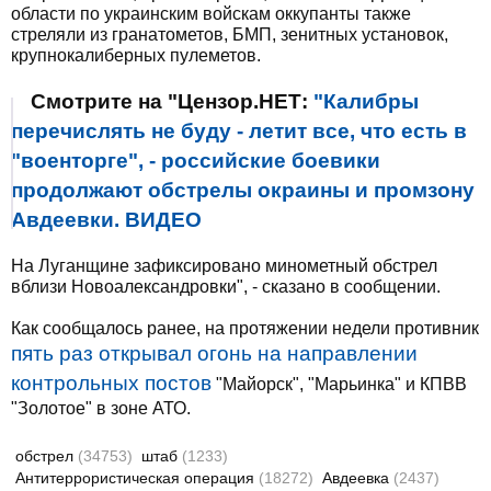
области по украинским войскам оккупанты также
стреляли из гранатометов, БМП, зенитных установок,
крупнокалиберных пулеметов.
Смотрите на "Цензор.НЕТ:
"Калибры
перечислять не буду - летит все, что есть в
"военторге", - российские боевики
продолжают обстрелы окраины и промзону
Авдеевки. ВИДЕО
На Луганщине зафиксировано минометный обстрел
вблизи Новоалександровки", - сказано в сообщении.
Как сообщалось ранее, на протяжении недели противник
пять раз открывал огонь на направлении
контрольных постов
"Майорск", "Марьинка" и КПВВ
"Золотое" в зоне АТО.
обстрел
(34753)
штаб
(1233)
Антитеррористическая операция
(18272)
Авдеевка
(2437)