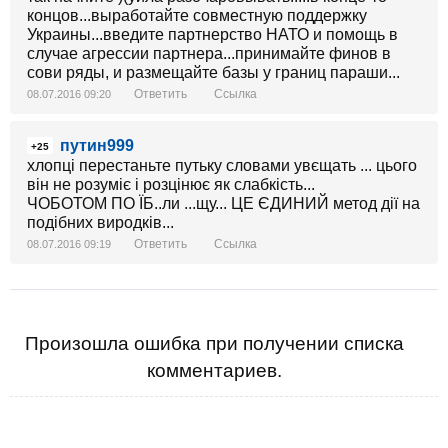
концов...выработайте совместную поддержку
Украины...введите партнерство НАТО и помощь в
случае агрессии партнера...принимайте финов в
сови ряды, и размещайте базы у границ параши...
Ответить
Ссылка
08.07.2016 09:20
путин999
+25
хлопці перестаньте путьку словами увєщать ... цього
він не розуміє і розцінює як слабкість...
ЧОБОТОМ ПО ЇБ..ли ...щу... ЦЕ ЄДИНИЙ метод дії на
подібних виродків...
Ответить
Ссылка
08.07.2016 09:19
Произошла ошибка при получении списка
комментариев.