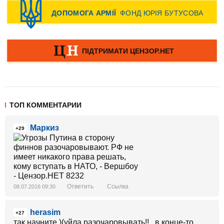
ТОП КОММЕНТАРИИ
Маркиз
+29
Ответить
Ссылка
08.07.2016 09:30
herasim
+27
так начните )(уйла разочаровывать!!...в конце-то