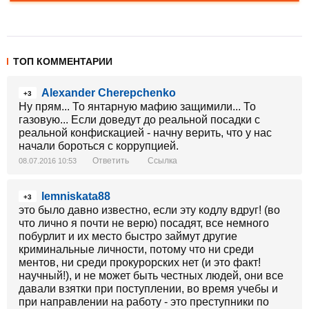
ТОП КОММЕНТАРИИ
Alexander Cherepchenko
+3
Ну прям... То янтарную мафию защимили... То
газовую... Если доведут до реальной посадки с
реальной конфискацией - начну верить, что у нас
начали бороться с коррупцией.
Ответить
Ссылка
08.07.2016 10:53
lemniskata88
+3
это было давно известно, если эту кодлу вдруг! (во
что лично я почти не верю) посадят, все немного
побурлит и их место быстро займут другие
криминальные личности, потому что ни среди
ментов, ни среди прокурорских нет (и это факт!
научный!), и не может быть честных людей, они все
давали взятки при поступлении, во время учебы и
при направлении на работу - это преступники по