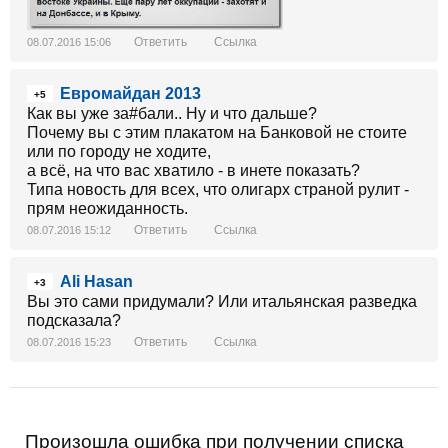
Ответить
Ссылка
08.07.2016 15:06
Евромайдан 2013
+5
Как вы уже за#бали.. Ну и что дальше?
Почему вы с этим плакатом на Банковой не стоите
или по городу не ходите,
а всё, на что вас хватило - в инете показать?
Типа новость для всех, что олигарх страной рулит -
прям неожиданность.
Ответить
Ссылка
08.07.2016 15:12
Ali Hasan
+3
Вы это сами придумали? Или итальянская разведка
подсказала?
Ответить
Ссылка
08.07.2016 15:23
Произошла ошибка при получении списка