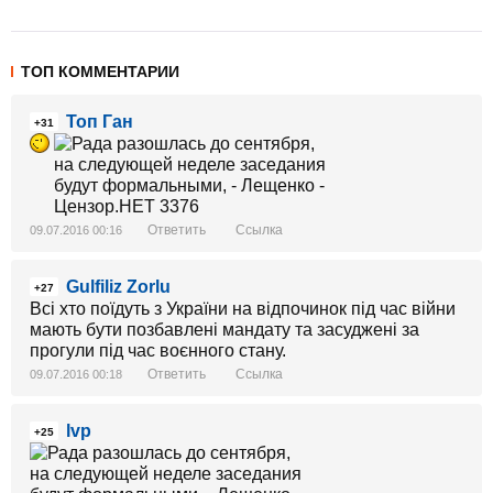
ТОП КОММЕНТАРИИ
Топ Ган
+31
Ответить
Ссылка
09.07.2016 00:16
Gulfiliz Zorlu
+27
Всі хто поїдуть з України на відпочинок під час війни
мають бути позбавлені мандату та засуджені за
прогули під час воєнного стану.
Ответить
Ссылка
09.07.2016 00:18
lvp
+25