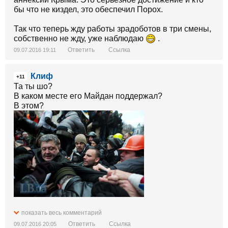
бы что не киздел, это обеспечил Порох.
Так что теперь жду работы зрадоботов в три смены,
собственно не жду, уже наблюдаю
.
Ответить
Ссылка
09.07.2016 19:11
Клиф
+11
Та ты шо?
В каком месте его Майдан поддержал?
В этом?
То же мне, нашел революционера. Одного из
показать весь комментарий
основателей партии Регионов, министра при
Ответить
Ссылка
09.07.2016 20:05