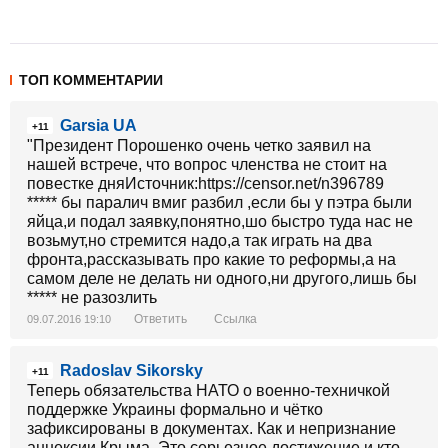
ТОП КОММЕНТАРИИ
Garsia UA
+11
"Президент Порошенко очень четко заявил на
нашей встрече, что вопрос членства не стоит на
повестке дняИсточник:https://censor.net/n396789
***** бы паралич вмиг разбил ,если бы у пэтра были
яйца,и подал заявку,понятно,шо быстро туда нас не
возьмут,но стремится надо,а так играть на два
фронта,рассказывать про какие то реформы,а на
самом деле не делать ни одного,ни другого,лишь бы
***** не разозлить
Ответить
Ссылка
09.07.2016 19:10
Radoslav Sikorsky
+11
Теперь обязательства НАТО о военно-техничкой
поддержке Украины формально и чётко
зафиксированы в документах. Как и непризнание
аннексии Крыма. Это серьезное достижение и кто