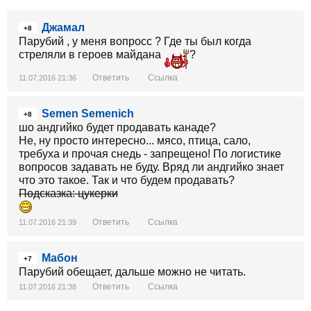
Джамал
+8
Парубий , у меня вопросс ? Где ты был когда
стреляли в героев майдана
?
Ответить
Ссылка
11.07.2016 21:36
Semen Semenich
+8
шо андгийко будет продавать канаде?
Не, ну просто интересно... мясо, птица, сало,
требуха и прочая снедь - запрещено! По логистике
вопросов задавать не буду. Вряд ли андгийко знает
что это такое. Так и что будем продавать?
Подсказка: цукерки
Ответить
Ссылка
11.07.2016 21:39
Мабон
+7
Парубий обещает, дальше можно не читать.
Ответить
Ссылка
11.07.2016 21:38