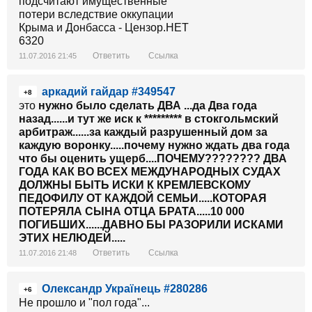
Ответить
Ссылка
11.07.2016 21:45
аркадий гайдар #349547
+8
это
нужно было сделать ДВА ...да Два года
назад......и тут же иск к ********* в стокгольмский
арбитраж......за каждый разрушенный дом за
каждую воронку.....почему нужно ждать два года
что бы оценить ущерб....ПОЧЕМУ???????? ДВА
ГОДА КАК ВО ВСЕХ МЕЖДУНАРОДНЫХ СУДАХ
ДОЛЖНЫ БЫТЬ ИСКИ К КРЕМЛЕВСКОМУ
ПЕДОФИЛУ ОТ КАЖДОЙ СЕМЬИ.....КОТОРАЯ
ПОТЕРЯЛА СЫНА ОТЦА БРАТА.....10 000
ПОГИБШИХ......ДАВНО БЫ РАЗОРИЛИ ИСКАМИ
ЭТИХ НЕЛЮДЕЙ.....
Ответить
Ссылка
11.07.2016 21:48
Олександр Українець #280286
+6
Не прошло и "пол года"...