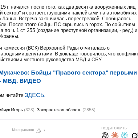
5 г. начался после того, как два десятка вооруженных лиц
 сектор" и соответствующими наклейками на автомобилях
 Ланьо. Встреча закончилась перестрелкой. Сообщалось,
ибли. После этого бойцы ПС скрылись в горах. По событиям
о ч. 1 ст. 255 (создание преступной организации, - ред.) и
 Украины.
ая комиссия (ВСК) Верховной Рады отчиталась о
ародными депутатами. В докладе говорилось, что конфлик
ействиями местного руководства МВД и СБУ.
 Мукачево: Бойцы "Правого сектора" первыми
 - МВД. ВИДЕО
ЗДЕСЬ.
ом читайте
ийчук Игорь
(323)
Закарпатская область
(2855)
ПОДЫТОЖИТЬ:
Мне нравится
7