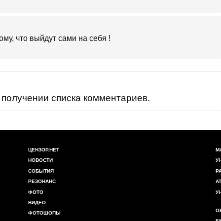
му, что выйдут сами на себя !
получении списка комментариев.
ЦЕНЗОР.НЕТ
М
НОВОСТИ
У
СОБЫТИЯ
Р
РЕЗОНАНС
А
ФОТО
У
ВИДЕО
О
ФОТОШОПЫ
К