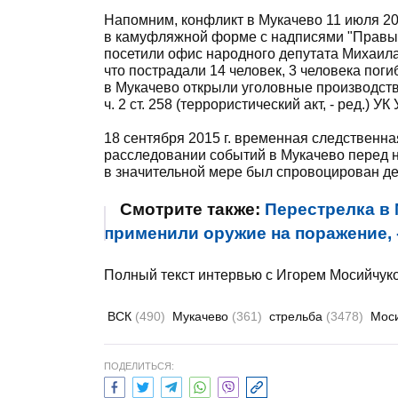
Напомним, конфликт в Мукачево 11 июля 201
в камуфляжной форме с надписями "Правый
посетили офис народного депутата Михаила
что пострадали 14 человек, 3 человека пог
в Мукачево открыли уголовные производства п
ч. 2 ст. 258 (террористический акт, - ред.) УК
18 сентября 2015 г. временная следственн
расследовании событий в Мукачево перед н
в значительной мере был спровоцирован д
Смотрите также:
Перестрелка в
применили оружие на поражение,
Полный текст интервью с Игорем Мосийчук
ВСК
(490)
Мукачево
(361)
стрельба
(3478)
Мос
ПОДЕЛИТЬСЯ: