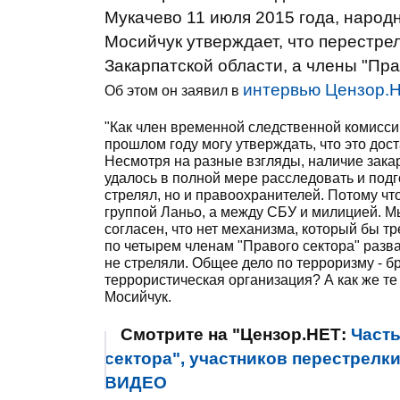
Мукачево 11 июля 2015 года, народ
Мосийчук утверждает, что перестре
Закарпатской области, а члены "Пра
интервью Цензор.Н
Об этом он заявил в
"Как член временной следственной комисси
прошлом году могу утверждать, что это дос
Несмотря на разные взгляды, наличие зака
удалось в полной мере расследовать и подгот
стрелял, но и правоохранителей. Потому чт
группой Ланьо, а между СБУ и милицией. М
согласен, что нет механизма, который бы т
по четырем членам "Правого сектора" развал
не стреляли. Общее дело по терроризму - бр
террористическая организация? А как же те 
Мосийчук.
Смотрите на "Цензор.НЕТ:
Част
сектора", участников перестрелки
ВИДЕО