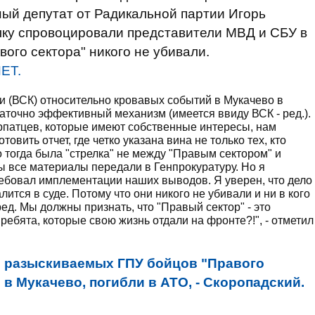
ный депутат от Радикальной партии Игорь
лку спровоцировали представители МВД и СБУ в
вого сектора" никого не убивали.
ЕТ.
и (ВСК) относительно кровавых событий в Мукачево в
таточно эффективный механизм (имеется ввиду ВСК - ред.).
рпатцев, которые имеют собственные интересы, нам
овить отчет, где четко указана вина не только тех, кто
о тогда была "стрелка" не между "Правым сектором" и
ы все материалы передали в Генпрокуратуру. Но я
ребовал имплементации наших выводов. Я уверен, что дело
ится в суде. Потому что они никого не убивали и ни в кого
ед. Мы должны признать, что "Правый сектор" - это
ребята, которые свою жизнь отдали на фронте?!", - отметил
ь разыскиваемых ГПУ бойцов "Правого
 в Мукачево, погибли в АТО, - Скоропадский.