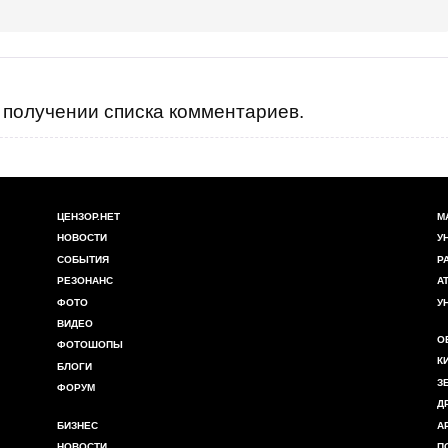
получении списка комментариев.
ЦЕНЗОР.НЕТ
М
НОВОСТИ
У
СОБЫТИЯ
Р
РЕЗОНАНС
А
ФОТО
У
ВИДЕО
О
ФОТОШОПЫ
К
БЛОГИ
З
ФОРУМ
Д
БИЗНЕС
А
НОВОСТИ
П