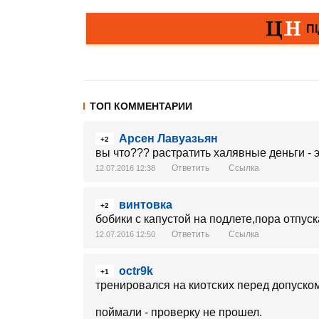
ТОП КОММЕНТАРИИ
Арсен Лавуазьян
+2
вы что??? растратить халявные деньги - 
Ответить
Ссылка
12.07.2016 12:38
винтовка
+2
бобики с капустой на подлете,пора отпуск
Ответить
Ссылка
12.07.2016 12:50
octr9k
+1
тренировался на киотских перед допуском
поймали - проверку не прошел.