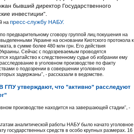
ржан бывший директор Государственного
ские инвестиции".
пресс-службу НАБУ.
й на
по предварительному сговору группой лиц покушения на
 выделенными Украине на основании Киотского протокола к
ата, в сумме более 480 млн грн. Его действия
УК Украины. Сейчас с подозреваемым проводятся
тся ходатайство к следственному судье об избрании ему
 расследование в уголовном производстве по факту
ствами о подозрении в совершении уголовного
оторых задержаны", - рассказали в ведомстве.
В ГПУ утверждают, что "активно" расследуют
ег"
вном производстве находится на завершающей стадии", -
ьтатам аналитической работы НАБУ было начато уголовное
ту государственных средств в особо крупных размерах. 16