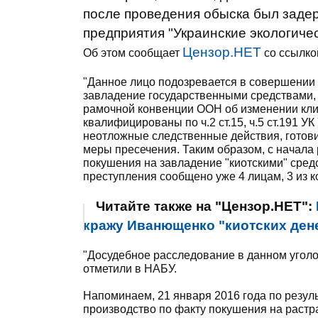
после проведения обыска был заде
предприятия "Украинские экологиче
Цензор.НЕТ
Об этом сообщает
со ссылко
"Данное лицо подозревается в совершении 
завладение государственными средствами,
рамочной конвенции ООН об изменении клим
квалифицированы по ч.2 ст.15, ч.5 ст.191 
неотложные следственные действия, готови
меры пресечения. Таким образом, с начала
покушения на завладение "киотскими" сред
преступления сообщено уже 4 лицам, 3 из к
Читайте также на "Цензор.НЕТ":
кражу Иванющенко "киотских ден
"Досудебное расследование в данном уголо
отметили в НАБУ.
Напоминаем, 21 января 2016 года по резул
производство по факту покушения на растра