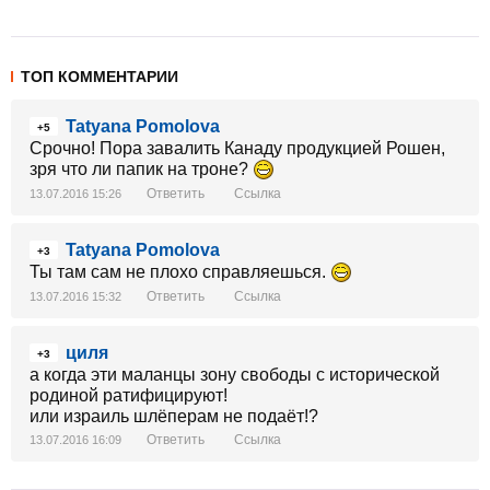
ТОП КОММЕНТАРИИ
Tatyana Pomolova
+5
Срочно! Пора завалить Канаду продукцией Рошен,
зря что ли папик на троне?
Ответить
Ссылка
13.07.2016 15:26
Tatyana Pomolova
+3
Ты там сам не плохо справляешься.
Ответить
Ссылка
13.07.2016 15:32
циля
+3
а когда эти маланцы зону свободы с исторической
родиной ратифицируют!
или израиль шлёперам не подаёт!?
Ответить
Ссылка
13.07.2016 16:09