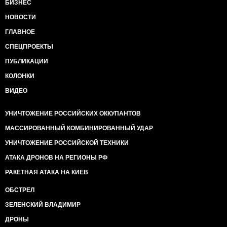
нескладно и не очень попадая в ноты, но затянули
БИЗНЕС
знаменитую песню харьковских болельщиков о
НОВОСТИ
Путине. Отнюдь! Даже не было сказано об отказе. В
новости пошел текст о том, что встреча в формате
ГЛАВНОЕ
Россия-НАТО состоится 13 июля, то есть, через 4
СПЕЦПРОЕКТЫ
дня после окончания саммита, когда ничего
отмотать назад уже будет невозможно. Это -
ПУБЛИКАЦИИ
красиво и достойно. Так не умеют ни Лавров, ни
КОЛОНКИ
Чуркин, ни сам Путин с его причиндалами у
бабушки, которая может стать дедушкой.
ВИДЕО
Сразу после объявления даты встречи с Россией
стало понятно, что российская дипломатия
УНИЧТОЖЕНИЕ РОССИЙСКИХ ОККУПАНТОВ
потерпела оглушительное фиаско. Даже без учета
принятых Альянсом решений, произошла прямая
МАССИРОВАННЫЙ КОМБИНИРОВАННЫЙ УДАР
демонстрация разницы уровня. Дипломаты и
УНИЧТОЖЕНИЕ РОССИЙСКОЙ ТЕХНИКИ
высшие должностные лица государств читают это,
как четкое послание. В Варшаве была встреча на
АТАКА ДРОНОВ НА РЕГИОНЫ РФ
высшем уровне. Лидеры государств имели
РАКЕТНАЯ АТАКА НА КИЕВ
возможность обсудить вопросы как официально, так
и в кулуарах. Причем, тематика встречи
ОБСТРЕЛ
предполагает обсуждение именно вопросов
безопасности, что не везде и не всегда можно
ЗЕЛЕНСКИЙ ВЛАДИМИР
обсуждать с глазу на глаз. Само помещение,
ДРОНЫ
оборудованное для встречи, было снабжено массой