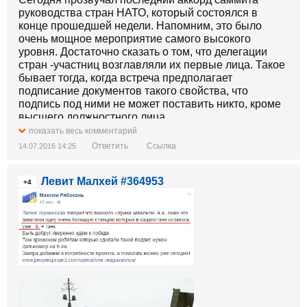
руководства стран НАТО, который состоялся в
конце прошедшей недели. Напомним, это было
очень мощное мероприятие самого высокого
уровня. Достаточно сказать о том, что делегации
стран -участниц возглавляли их первые лица. Такое
бывает тогда, когда встреча предполагает
подписание документов такого свойства, что
подпись под ними не может поставить никто, кроме
высшего должностного лица.
Основным документом оказалось коммюнике -
показать весь комментарий
программный документ, который зафиксировал
Ответить
Ссылка
14.07.2016 14:25
изменения в базовых принципах функционирования
организации, задав новую тональность на
Левит Малхей #364953
ближайший десяток лет. Сам документ имеет
+4
довольно внушительный размер и состоит из 139
объемных пунктов, охватывающих буквально все
сферы деятельности Альянса. Кроме того, был
подписан ряд других документов, которые включали
в себя данные закрытого характера и не
подлежащие огласке.
Очевидно, что обговорить все насущные вопросы,
найти решения для каждого из них, сформулировать
и изложить в виде документов решительно