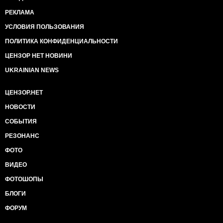
руководством НАТО.
РЕКЛАМА
Как мы знаем, в начале прошлой недели Путин
лихорадочно искал выход на срочную встречу в
УСЛОВИЯ ПОЛЬЗОВАНИЯ
формате Россия-НАТО. Для этого он лично звонил
ПОЛИТИКА КОНФИДЕНЦИАЛЬНОСТИ
Обаме, Меркель и Оланду и был послан. Путину
очень хотелось подправить половину пунктов
ЦЕНЗОР НЕТ НОВИНИ
коммюнике, хотя бы в части укрепления
UKRAINIAN NEWS
взаимодействия с Украиной и дальнейшему
развёртыванию сил Альянса на своих восточных
границах. Оно и понятно, кому-то может прийти в
ЦЕНЗОР.НЕТ
голову простой вопрос: почему до путинских
НОВОСТИ
многоходовок никакого НАТО на границах в помине
не было, а теперь мало того, что есть, так еще идет
СОБЫТИЯ
наращивание, конца которому не видно? Но самое
РЕЗОНАНС
тяжелое - Украина. Путину очень хотелось что-то
такое мычать про «сферы интересов» и «зоны
ФОТО
влияния», но ничего из этого не получилось.
ВИДЕО
Самое обидное во всех этих путинских перезвонах
лидерам ведущих стран НАТО было не то, что
ФОТОШОПЫ
отказали, а что сделали это публично. Правда, на
БЛОГИ
Западе умеют посылать дипломатично, а потому в
новостях не показали, как в режиме
ФОРУМ
телеконференции Обама, Меркель и Оланд, пусть и