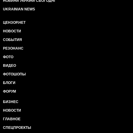
того, как стало ясно, что путч захлебнулся. Так же
НОВИНИ УКРАЇНИ СЬОГОДНІ
известно, что командующий ВМС был взят в плен
UKRAINIAN NEWS
заговорщиками, а это не было бы возможно если бы
в ВМС не было лояльных к заговору военных.
ЦЕНЗОР.НЕТ
Известно, что часть пилотов ВВС принимало
участие в путче. Понятно лишь то, что на полную
НОВОСТИ
лояльность Эрдоган может рассчитывать разве, что
со стороны разведки, которую он сильно почистил
СОБЫТИЯ
(что кстати очень сказалось на ее эффективности)
РЕЗОНАНС
да еще полиции, действия которой почему-то СМИ
мало оценили, хотя в Стамбуле как раз полиция со
ФОТО
спецназом фактически и подавили путч.
ВИДЕО
В общем армия Турции превратилось на сегодня на
такого кота Шредингера в суперпозиции, т.е. она
ФОТОШОПЫ
одновременно и лояльна, и не лояльна, вроде как
БЛОГИ
высшим офицерский состав продемонстрировал
поддержку гражданским властям, но так
ФОРУМ
продемонстрировал, что осталось много вопросов,
есть ли эта поддержка и сколько она стоит.
БИЗНЕС
А теперь посмотрим на эту карту:
НОВОСТИ
http://isis.liveuamap.com/ru
Это Сирия на сейчас. Желтая территория это курды.
ГЛАВНОЕ
Территория подвласная курдам начинается с Саид
СПЕЦПРОЕКТЫ
Садик в Ираке, через столицу Эрбиль аж до Кобане