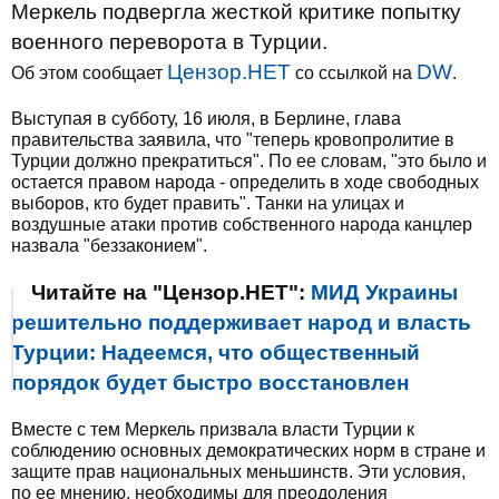
Меркель подвергла жесткой критике попытку
военного переворота в Турции.
Цензор.НЕТ
DW
Об этом сообщает
со ссылкой на
.
Выступая в субботу, 16 июля, в Берлине, глава
правительства заявила, что "теперь кровопролитие в
Турции должно прекратиться". По ее словам, "это было и
остается правом народа - определить в ходе свободных
выборов, кто будет править". Танки на улицах и
воздушные атаки против собственного народа канцлер
назвала "беззаконием".
Читайте на "Цензор.НЕТ":
МИД Украины
решительно поддерживает народ и власть
Турции: Надеемся, что общественный
порядок будет быстро восстановлен
Вместе с тем Меркель призвала власти Турции к
соблюдению основных демократических норм в стране и
защите прав национальных меньшинств. Эти условия,
по ее мнению, необходимы для преодоления