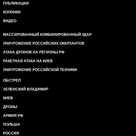
в Сириии, а также курды контролируют анклав в
ПУБЛИКАЦИИ
районе Джууэйк. Их разделяет территория ИГИЛ в
КОЛОНКИ
районе Эль-Баб. Сейчас основные силы курдов из
Кобане успешно идут на соединение со своими
ВИДЕО
соплеменниками в районе Джууэйк. В этом их
поддерживают США, Германия и даже Россия.
МАССИРОВАННЫЙ КОМБИНИРОВАННЫЙ УДАР
Лишь вопрос времени, когда де-факто будет создана
единая курдская страна от Джжуэйка до Саид
УНИЧТОЖЕНИЕ РОССИЙСКИХ ОККУПАНТОВ
Садика со столицей в Эрбиле. И эта страна будет
АТАКА ДРОНОВ НА РЕГИОНЫ РФ
расположена на границе с Турцией. Там за границей
Турции в районе Мардин, Батман, Газиантеп (Юго-
РАКЕТНАЯ АТАКА НА КИЕВ
Восточная Анатолия) большинство населения -
УНИЧТОЖЕНИЕ РОССИЙСКОЙ ТЕХНИКИ
курды. И когда они увидят рядом огромную страну -
что будет?
ОБСТРЕЛ
Неизбежность курдско-турецкой войны читается
явно. Так как раньше уже не будет. Если раньше у
ЗЕЛЕНСКИЙ ВЛАДИМИР
курдов были лишь разрозненные партизанские
КИЕВ
отряды и признанная во всем мире
террористической Курдская рабочая партия, то
ДРОНЫ
сейчас у курдов есть фактическое государство,
АРМИЯ РФ
которое поддерживают практически все крупные
мировые игроки, в том числе и США, и Россия.
ПОЛЬША
Единственная преграда на пути курдов сейчас - это
РОССИЯ
ИГИЛ засевший в Эль-Бабе, но учитывая поддержку