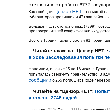
отстранило от работы 8777 госуда
Цензор.НЕТ
Как сообщает
со ссылкой на
губернаторов провинций и 47 глав районны
Большая часть отстраненных (7899) - сотр
правоохранителей конфисковали их удосто
Всего в Турции насчитывается 81 провинци
Читайте также на "Цензор.НЕТ":
в ходе расследования попытки п
Напомним, в ночь с 15 на 16 июля в Турци
попыталась свергнуть правительство. В а
сообщили
о 265 погибших в ходе перевор
Читайте на "Цензор.НЕТ":
Попыт
уволены 2745 судей
переворот
(312)
Турция
(3585)
госслужащие
(3