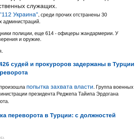
рственных служащих.
"112 Украина"
, среди прочих отстранены 30
х администраций.
удники полиции, еще 614 - офицеры жандармерии. У
верения и оружие.
я.
426 судей и прокуроров задержаны в Турции
ереворота
попытка захвата власти
и произошла
. Группа военных
дминистрации президента Реджепа Тайипа Эрдогана
ота.
ка переворота в Турции: с должностей
45)