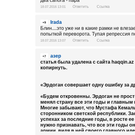
два сапога - пара
Ответить
Ссылка
18.07.2016 13:01
Irada
+9
Блин....это уже ни в какие рамки не влеза
попыткой переворота. Тупая репрессия п
Ответить
Ссылка
18.07.2016 13:07
азер
+7
статья была удалена с сайта haqqin.a
копирнуть.
«Эрдоган совершает одну ошибку за д
«Будем откровенны. Эрдоган не прост
менял страну все эти годы и главным 
Многие забывают, что Мустафа Кемал
сторонником светской республики. Зас
успехах за последние годы, в росте е
нужно признавать, что все эти годы о
армии, видя в ней своего главного ид