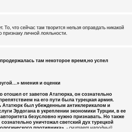
ет. То, что сейчас там творится нельзя оправдать никакой
о признаку личной лояльности.
z продержалась там некоторое время,но успел
ругой…» мнения и оценки
о отошел от заветов Ататюрка, он сознательно
препятствием на его пути была турецкая армия.
ь Ататюрк был убежденным антиклерикалом и
луги Эрдогана в укреплении экономики Турции, в ее
е авторитета безусловно нужно признавать. Но также
н сознательно уничтожал светский дух турецкой
еологического противника»
,
- считает народный