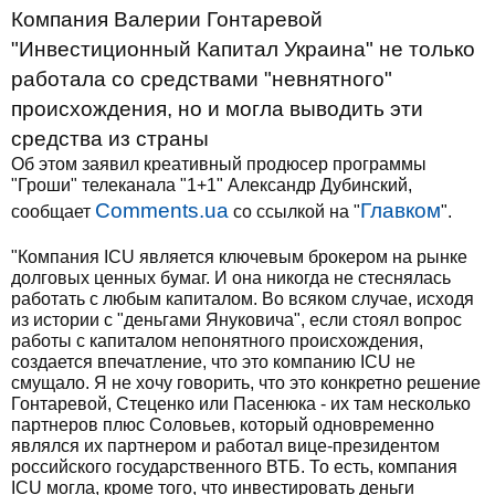
Компания Валерии Гонтаревой
"Инвестиционный Капитал Украина" не только
работала со средствами "невнятного"
происхождения, но и могла выводить эти
средства из страны
Об этом заявил креативный продюсер программы
"Гроши" телеканала "1+1" Александр Дубинский,
Сomments.ua
Главком
сообщает
со ссылкой на "
".
"Компания ICU является ключевым брокером на рынке
долговых ценных бумаг. И она никогда не стеснялась
работать с любым капиталом. Во всяком случае, исходя
из истории с "деньгами Януковича", если стоял вопрос
работы с капиталом непонятного происхождения,
создается впечатление, что это компанию ICU не
смущало. Я не хочу говорить, что это конкретно решение
Гонтаревой, Стеценко или Пасенюка - их там несколько
партнеров плюс Соловьев, который одновременно
являлся их партнером и работал вице-президентом
российского государственного ВТБ. То есть, компания
ICU могла, кроме того, что инвестировать деньги