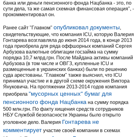
банка или деньги пенсионного фонда Нацбанка - это, по
сути дела, та же самая схемная финансовая операция", -
прокомментировал он.
опубликовал документы
Ранее сайт "Главком"
,
свидетельствующие, что компания ICU, которую Валерия
Гонтарева возглавляла до июня 2014 года, в конце 2013
года приобрела для ряда оффшорных компаний Сергея
Арбузова валютные облигации госзайма на сумму
порядка 10,7 млрд.грн. После Майдана активы компаний
Арбузова (в том числе и ОВГЗ, купленные ICU и
размещенные в украинских банках) были по решению
суда арестованы. "Главком" также выяснил, что ICU
принимал участие и в другой схеме окружения Виктора
Януковича. На протяжении 2013-2014 годов компания
"мусорных ценных" бумаг для
приобрела
пенсионного фонда Нацбанка
на сумму порядка
500 млн.грн. По факту хищения средств сотрудников
НБУ Службой безопасности Украины было открыто
Гонтарева не
уголовное дело. Валерия
комментирует
участие своей компании в схемах