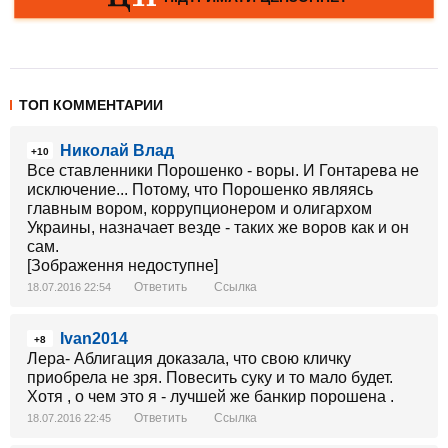
ТОП КОММЕНТАРИИ
Николай Влад
+10
Все ставленники Порошенко - воры. И Гонтарева не
исключение... Потому, что Порошенко являясь
главным вором, коррупционером и олигархом
Украины, назначает везде - таких же воров как и он
сам.
[Зображення недоступне]
Ответить
Ссылка
18.07.2016 22:54
Ivan2014
+8
Лера- Аблигация доказала, что свою кличку
приобрела не зря. Повесить суку и то мало будет.
Хотя , о чем это я - лучшей же банкир порошена .
Ответить
Ссылка
18.07.2016 22:45