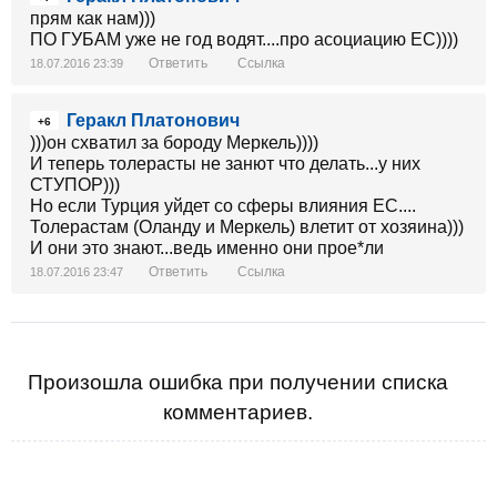
прям как нам)))
ПО ГУБАМ уже не год водят....про асоциацию ЕС))))
Ответить
Ссылка
18.07.2016 23:39
Геракл Платонович
+6
)))он схватил за бороду Меркель))))
И теперь толерасты не занют что делать...у них
СТУПОР)))
Но если Турция уйдет со сферы влияния ЕС....
Толерастам (Оланду и Меркель) влетит от хозяина)))
И они это знают...ведь именно они прое*ли
Ответить
Ссылка
18.07.2016 23:47
Произошла ошибка при получении списка
комментариев.