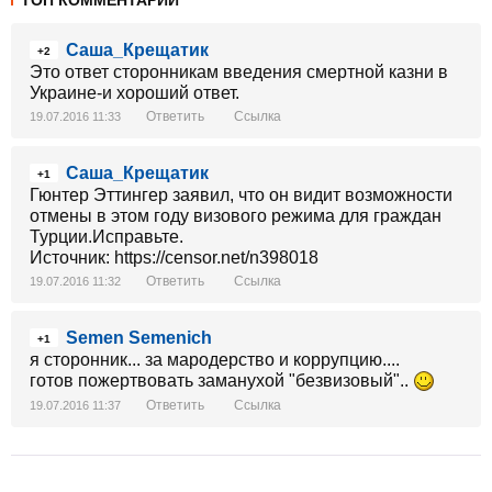
ТОП КОММЕНТАРИИ
Саша_Крещатик
+2
Это ответ сторонникам введения смертной казни в
Украине-и хороший ответ.
Ответить
Ссылка
19.07.2016 11:33
Саша_Крещатик
+1
Гюнтер Эттингер заявил, что он видит возможности
отмены в этом году визового режима для граждан
Турции.Исправьте.
Источник: https://censor.net/n398018
Ответить
Ссылка
19.07.2016 11:32
Semen Semenich
+1
я сторонник... за мародерство и коррупцию....
готов пожертвовать заманухой "безвизовый"..
Ответить
Ссылка
19.07.2016 11:37