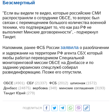
Безсмертный
"Если вы видели те видео, которые российские СМИ
распространяли о сотруднике ОБСЕ, то вопрос был
связан с перемещением большого количества военной
техники, что подтверждает то, что как раз РФ не
выполняет Минские договоренности", - подчеркнул
Тандит.
заявила
Напомним, ранее ФСБ России
о разоблачении
и задержании на территории РФ агента СБУ, который
якобы работал переводчиком Специальной
мониторинговой миссии ОБСЕ на Донбассе и по
заданию украинских спецслужб собирал
развединформацию. Позже его отпустили.
ОБСЕ
(4901)
СБУ
(21337)
ФСБ
(2012)
шпионаж
(1572)
Донбасс
(24875)
вербовка
(348)
минские соглашения
(3193)
Тандит Юрий
(279)
ПОДЕЛИТЬСЯ: