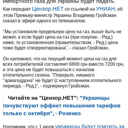
импортного газа для Украины будет падать.
Цензор.НЕТ
УНИАН
Как передает
со ссылкой на
, об
этом Премьер-министр Украины Владимир Гройсман
сказал в эфире одного из телеканалов.
"Мы установили предельную цену на газ, выше быть не
может, а если будет цена на газ (при покупке. - Ред.)
ниже, то установленная (правительством. - Ред.) цена
тоже будет откорректирована", - сказал Гройсман.
Он напомнил, что на текущий момент цена на газ для
всех потребителей составляет 6800 грн вместо 7200 грн,
и эта цена не будет повышаться с началом
отопительного сезона. "Поверьте, никакого
"армагеддона" не будет (с наступлением отопительного
периода. - Ред.)", - подчеркнул Гройсман.
Читайте на "Цензор.НЕТ":
"Украинцы
почувствуют эффект повышения тарифов
только с октября", - Розенко
украинцы будут платить за
Напомним, что с 1 июля