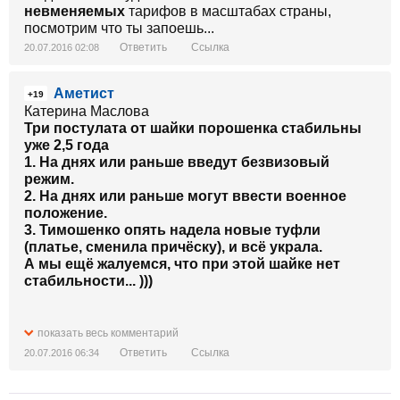
невменяемых
тарифов в масштабах страны,
посмотрим что ты запоешь...
Ответить
Ссылка
20.07.2016 02:08
Аметист
+19
Катерина Маслова
Три постулата от шайки порошенка стабильны
уже 2,5 года
1. На днях или раньше введут безвизовый
режим.
2. На днях или раньше могут ввести военное
положение.
3. Тимошенко опять надела новые туфли
(платье, сменила причёску), и всё украла.
А мы ещё жалуемся, что при этой шайке нет
стабильности... )))
Люди предлагают добавить еще один постулат:
показать весь комментарий
Ответить
Ссылка
20.07.2016 06:34
4. Не раскачивайте лодку, а то путен нападьот