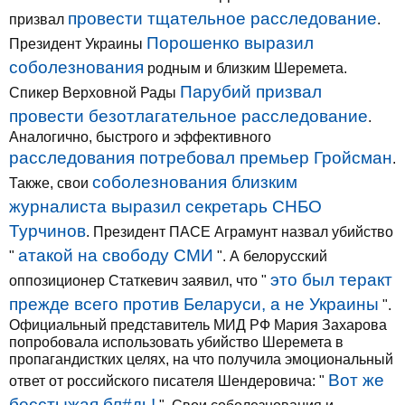
провести тщательное расследование
призвал
.
Порошенко выразил
Президент Украины
соболезнования
родным и близким Шеремета.
Парубий призвал
Спикер Верховной Рады
провести безотлагательное расследование
.
Аналогично, быстрого и эффективного
расследования потребовал премьер Гройсман
.
соболезнования близким
Также, свои
журналиста выразил секретарь СНБО
Турчинов
. Президент ПАСЕ Аграмунт назвал убийство
атакой на свободу СМИ
"
". А белорусский
это был теракт
оппозиционер Статкевич заявил, что "
прежде всего против Беларуси, а не Украины
".
Официальный представитель МИД РФ Мария Захарова
попробовала использовать убийство Шеремета в
пропагандистких целях, на что получила эмоциональный
Вот же
ответ от российского писателя Шендеровича: "
бесстыжая бл#дь!