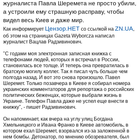
журналиста Павла Шеремета не просто убили,
а устроили ему страшную расправу, чтобы
видел весь Киев и даже мир.
Цензор.НЕТ
ZN.UA
Как информирует
со ссылкой на
,
об этом на страницах Gazeta Wyborcza написал
журналист Вацлав Радзивинович.
"С годами моя электронная записная книжка с
телефонами людей, которых я встречал в России,
становилась все толще. И теперь она превратилась в
братскую могилу коллег. Так я писал чуть больше чем
полгода назад. И вот это снова произошло. Павел
Шеремет. Только позавчера в Киеве я собирал номера
украинских комментаторов для репортажа о российских
политических беженцах, которые выбрали жизнь в
Украине. Телефон Павла даже не успел еще внести в
книжку", - пишет Радзивинович.
Он напоминает, как вчера на углу улиц Богдана
Хмельницкого и Ивана Франко в Киеве автомобиль, в
котором ехал Шеремет, взорвался из-за заложенной в
нем бомбы. Детонатор, по мнению обозревателя, был