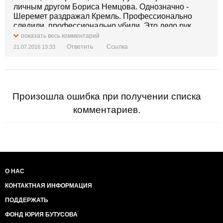
личным другом Бориса Немцова. Однозначно -
Шеремет раздражал Кремль. Профессионально
следили, профессионально убили. Это дело рук
ФСБ. Поэтому ФБР и приехало - там дураков нет. А
показать весь комментарий
Украина молодец. Победа будет за Украиной. Время
Ответить
Ссылка
21.07.2016 13:33
тиранов проходит. Прискорбно, когда в жерновах
этого противостояния гибнут лучшие. Вечная
светлая память Павлу Шеремету.
Произошла ошибка при получении списка
комментариев.
О НАС
КОНТАКТНАЯ ИНФОРМАЦИЯ
ПОДДЕРЖАТЬ
ФОНД ЮРИЯ БУТУСОВА