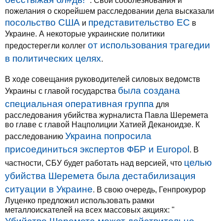
". Свои соболезнования и
пожелания о скорейшем расследовании дела высказали
посольство США
представительство ЕС
и
в
Украине. А некоторые украинские политики
от использования трагедии
предостерегли коллег
в политических целях
.
В ходе совещания руководителей силовых ведомств
была создана
Украины с главой государства
специальная оперативная группа
для
расследования убийства журналиста Павла Шеремета
во главе с главой Нацполиции Хатией Деканоидзе. К
Украина попросила
расследованию
присоединиться экспертов ФБР и Europol
. В
целью
частности, СБУ будет работать над версией, что
убийства Шеремета была дестабилизация
ситуации в Украине
. В свою очередь, Генпрокурор
Луценко предложил использовать рамки
металлоискателей на всех массовых акциях: "