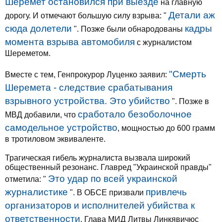
Шеремет остановился при выезде
на главную
Детали аж
дорогу. И отмечают большую силу взрыва: "
сюда долетели
кадры
". Позже были обнародованы
момента взрыва автомобиля
с журналистом
Шереметом.
"Смерть
Вместе с тем, Генпрокурор Луценко заявил:
Шеремета - следствие срабатывания
взрывного устройства. Это убийство
". Позже в
сработало безоболочное
МВД добавили, что
самодельное устройство
, мощностью до 600 грамм
в тротиловом эквиваленте.
Трагическая гибель журналиста вызвала широкий
общественный резонанс. Главред "Украинской правды"
Это удар по всей украинской
отметила: "
журналистике
привлечь
". В ОБСЕ призвали
организаторов и исполнителей убийства к
ответственности
. Глава МИД Литвы Линкявичюс