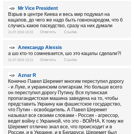
Mr Vice President
+20
Взрыв в центре Киева и весь мир подумал на
кацапов, до чего же надо быть говнонародом, что б
случись какое паскудство, сразу на них думали
Ответить
Ссылка
21.07.2016 13:22
Aлександр Alexsis
+19
а шо кто-то сомневается, шо это кацапы сделали?!
Ответить
Ссылка
21.07.2016 13:21
Aznar R
+10
Конечно Павел Шеремет многим переступил дорогу
- и Луке, и украинским олигархам. Но больше всего
он переступил дорогу Путину. Вся путинская
пропагандистская машина заведена на то, чтобы
представить Украину как фашистское государство,
что Путин - освободитель. А Павел Шеремет
называл все своими словами - Россия - агрессор,
ведет войну с Украиной, что это - ВОЙНА. К тому же
Шеремет отлично знал все, что происходит и в
России, и в Украине, и в Беларуси. Шеремет был