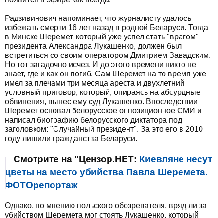
Радзивинович напоминает, что журналисту удалось
избежать смерти 16 лет назад в родной Беларуси. Тогда
в Минске Шеремет, который уже успел стать "врагом"
президента Александра Лукашенко, должен был
встретиться со своим оператором Дмитрием Завадским.
Но тот загадочно исчез. И до этого времени никто не
знает, где и как он погиб. Сам Шеремет на то время уже
имел за плечами три месяца ареста и двухлетний
условный приговор, который, опираясь на абсурдные
обвинения, вынес ему суд Лукашенко. Впоследствии
Шеремет основал белорусское оппозиционное СМИ и
написал биографию белорусского диктатора под
заголовком: "Случайный президент". За это его в 2010
году лишили гражданства Беларуси.
Смотрите на "Цензор.НЕТ:
Киевляне несут
цветы на место убийства Павла Шеремета.
ФОТОрепортаж
Однако, по мнению польского обозревателя, вряд ли за
убийством Шеремета мог стоять Лукашенко, который