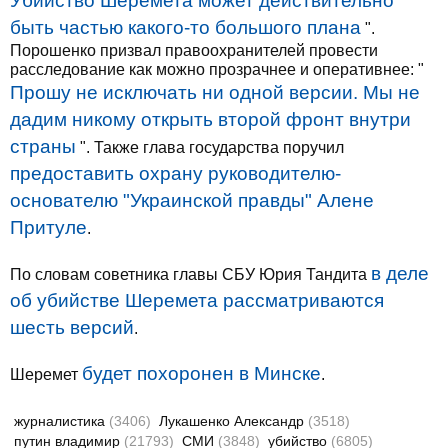
Убийство Шеремета может действительно
быть частью какого-то большого плана
".
Порошенко призвал правоохранителей провести
расследование как можно прозрачнее и оперативнее: "
Прошу не исключать ни одной версии. Мы не
дадим никому открыть второй фронт внутри
страны
". Также глава государства поручил
предоставить охрану руководителю-
основателю "Украинской правды" Алене
Притуле
.
в деле
По словам советника главы СБУ Юрия Тандита
об убийстве Шеремета рассматриваются
шесть версий
.
будет похоронен в Минске
Шеремет
.
журналистика
(3406)
Лукашенко Александр
(3518)
путин владимир
(21793)
СМИ
(3848)
убийство
(6805)