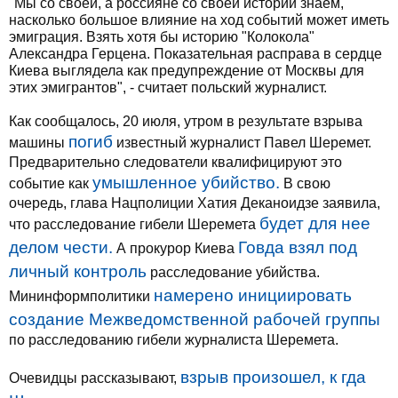
"Мы со своей, а россияне со своей истории знаем,
насколько большое влияние на ход событий может иметь
эмиграция. Взять хотя бы историю "Колокола"
Александра Герцена. Показательная расправа в сердце
Киева выглядела как предупреждение от Москвы для
этих эмигрантов", - считает польский журналист.
Как сообщалось, 20 июля, утром в результате взрыва
погиб
машины
известный журналист Павел Шеремет.
Предварительно следователи квалифицируют это
умышленное убийство.
событие как
В свою
очередь, глава Нацполиции Хатия Деканоидзе заявила,
будет для нее
что расследование гибели Шеремета
делом чести.
Говда взял под
А прокурор Киева
личный контроль
расследование убийства.
намерено инициировать
Мининформполитики
создание Межведомственной рабочей группы
по расследованию гибели журналиста Шеремета.
взрыв произошел, к гда
Очевидцы рассказывают,