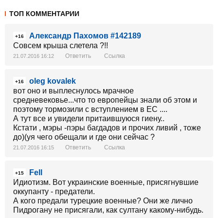
ТОП КОММЕНТАРИИ
Александр Пахомов #142189
+16
Совсем крыша слетела ?!!
Ответить
Ссылка
21.07.2016 16:12
oleg kovalek
+16
вот оно и выплеснулось мрачное
средневековье...что то европейцы знали об этом и
поэтому тормозили с вступлением в ЕС ....
А тут все и увидели притаившуюся гиену..
Кстати , мэры -пэры багдадов и прочих ливий , тоже
до)(уя чего обещали и где они сейчас ?
Ответить
Ссылка
21.07.2016 16:15
Fell
+15
Идиотизм. Вот украинские военные, присягнувшие
оккупанту - предатели.
А кого предали турецкие военные? Они же лично
Пидрогану не присягали, как султану какому-нибудь.