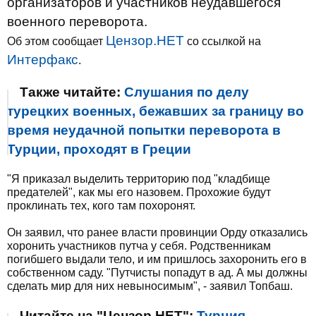
организаторов и участников неудавшегося
военного переворота.
Цензор.НЕТ
Об этом сообщает
со ссылкой на
Интерфакс
.
Также читайте:
Слушания по делу
турецких военных, бежавших за границу во
время неудачной попытки переворота в
Турции, проходят в Греции
"Я приказал выделить территорию под "кладбище
предателей", как мы его назовем. Прохожие будут
проклинать тех, кого там похоронят.
Он заявил, что ранее власти провинции Орду отказались
хоронить участников путча у себя. Родственникам
погибшего выдали тело, и им пришлось захоронить его в
собственном саду. "Путчисты попадут в ад. А мы должны
сделать мир для них невыносимым", - заявил Топбаш.
Читайте на "Цензор.НЕТ":
Турция