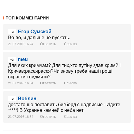
ТОП КОММЕНТАРИИ
Егор Сумской
+3
Во-во, и дальше не пускать.
Ответить
Ссылка
21.07.2016 16:24
meu
+3
Для яких кримчам? Для тих,хто путіну здав крим? і
Кричав:расєярасєя?Чи знову треба наші гроші
вкрасти і видмити?
Ответить
Ссылка
21.07.2016 16:34
Воблин
+2
достаточно поставить бигборд с надписью - Идите
*****! В Украине камней с неба нет!
Ответить
Ссылка
21.07.2016 16:34