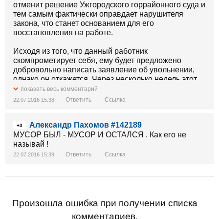
отменит решение Ужгородского горрайонного суда и
тем самым фактически оправдает нарушителя
закона, что станет основанием для его
восстановления на работе.
Исходя из того, что данный работник
скомпрометирует себя, ему будет предложено
добровольно написать заявление об увольнении,
однако он откажется. Через несколько недель этот
человек приступит к службе в роте дорожной
показать весь комментарий
патрульной службы по обслуживанию дорог
Ответить
Ссылка
22.07.2016 15:38
государственного значения.
...
Александр Пахомов #142189
следующая серия:
+3
...да то же самое...
МУСОР БЫЛ - МУСОР И ОСТАЛСЯ . Как его не
называй !
Ответить
Ссылка
22.07.2016 15:39
Произошла ошибка при получении списка
комментариев.