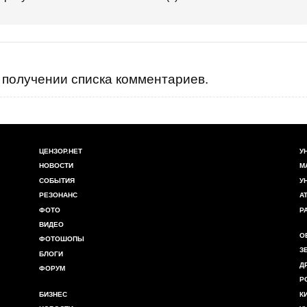
получении списка комментариев.
ЦЕНЗОР.НЕТ
У
НОВОСТИ
М
СОБЫТИЯ
У
РЕЗОНАНС
А
ФОТО
Р
ВИДЕО
О
ФОТОШОПЫ
З
БЛОГИ
Д
ФОРУМ
Р
БИЗНЕС
К