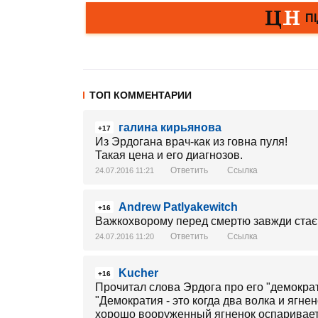
ТОП КОММЕНТАРИИ
галина кирьянова
+17
Из Эрдогана врач-как из говна пуля!
Такая цена и его диагнозов.
Ответить
Ссылка
24.07.2016 11:21
Andrew Patlyakewitch
+16
Важкохворому перед смертю завжди стає 
Ответить
Ссылка
24.07.2016 11:20
Kucher
+16
Прочитал слова Эрдога про его "демокр
"Демократия - это когда два волка и ягне
хорошо вооруженный ягненок оспаривает р