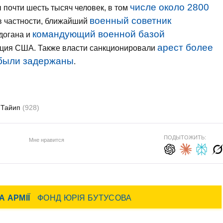
числе около 2800
 почти шесть тысяч человек, в том
военный советник
 в частности, ближайший
командующий военной базой
догана и
арест более
иация США. Также власти санкционировали
 были задержаны
.
 Тайип
(928)
ПОДЫТОЖИТЬ:
Мне нравится