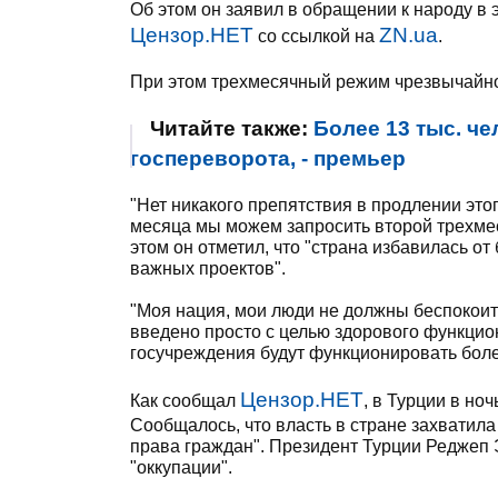
Об этом он заявил в обращении к народу в 
Цензор.НЕТ
ZN.ua
со ссылкой на
.
При этом трехмесячный режим чрезвычайно
Читайте также:
Более 13 тыс. ч
госпереворота, - премьер
"Нет никакого препятствия в продлении этог
месяца мы можем запросить второй трехмес
этом он отметил, что "страна избавилась от
важных проектов".
"Моя нация, мои люди не должны беспокоит
введено просто с целью здорового функци
госучреждения будут функционировать более
Цензор.НЕТ
Как сообщал
, в Турции в но
Сообщалось, что власть в стране захватила
права граждан". Президент Турции Реджеп 
"оккупации".