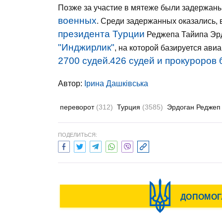
Позже за участие в мятеже были задержаны
военных
. Среди задержанных оказались,
президента Турции
Реджепа Тайипа Эр
"Инджирлик"
, на которой базируется ав
2700 судей
426 судей и прокуроров
.
Автор:
Ірина Дашківська
переворот
(312)
Турция
(3585)
Эрдоган Реджеп
ПОДЕЛИТЬСЯ: