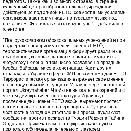
педагогов. Также как и во многих странах, в Украине
культурный центр и образовательные учреждения,
действующие под эгидой FETÖ, совместными усилиями
организовывают олимпиады на турецком языке под
названием "Фестиваль языка и культуры", - добавили в
агентстве.
"Под руководством образовательных учреждений и при
поддержке предпринимателей - членов FETÖ,
террористическая организация формирует различные
платформы, которые пытаются привить симпатию к
Фетуллаху Гюлена, в том числе раздавая на праздник
Курбан байрамы мясо и христианам. Как и других
странах, и в Украине сфера СМИ незаменима для FETÖ.
Террористическая организация выражает свое мнение
по поводу событий в Турции и Украине через новостной
портал Ukraynahaber. Чтобы не вызвать подозрений и с
учетом демократической структуры Украины, в
последние дни члены FETÖ якобы выражают протест
против попыток военного переворота в Турции, но в
частности в западном ответвлении прессы публикуют
сообщения против президента Турции Реджепа Тайипа
Эрдогана. Примечательно, что украинская служба
портала опубликовала интервью с главарем