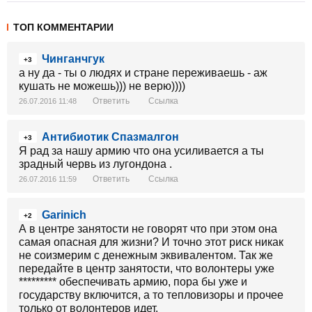
ТОП КОММЕНТАРИИ
Чинганчгук
+3
а ну да - ты о людях и стране переживаешь - аж
кушать не можешь))) не верю))))
Ответить
Ссылка
26.07.2016 11:48
Антибиотик Спазмалгон
+3
Я рад за нашу армию что она усиливается а ты
зрадный червь из лугондона .
Ответить
Ссылка
26.07.2016 11:59
Garinich
+2
А в центре занятости не говорят что при этом она
самая опасная для жизни? И точно этот риск никак
не соизмерим с денежным эквивалентом. Так же
передайте в центр занятости, что волонтеры уже
********* обеспечивать армию, пора бы уже и
государству включится, а то тепловизоры и прочее
только от волонтеров идет.