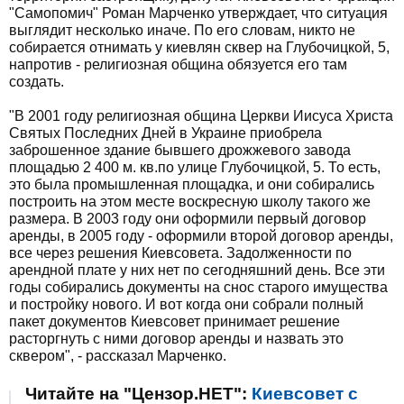
"Самопомич" Роман Марченко утверждает, что ситуация
выглядит несколько иначе. По его словам, никто не
собирается отнимать у киевлян сквер на Глубочицкой, 5,
напротив - религиозная община обязуется его там
создать.
"В 2001 году религиозная община Церкви Иисуса Христа
Святых Последних Дней в Украине приобрела
заброшенное здание бывшего дрожжевого завода
площадью 2 400 м. кв.по улице Глубочицкой, 5. То есть,
это была промышленная площадка, и они собирались
построить на этом месте воскресную школу такого же
размера. В 2003 году они оформили первый договор
аренды, в 2005 году - оформили второй договор аренды,
все через решения Киевсовета. Задолженности по
арендной плате у них нет по сегодняшний день. Все эти
годы собирались документы на снос старого имущества
и постройку нового. И вот когда они собрали полный
пакет документов Киевсовет принимает решение
расторгнуть с ними договор аренды и назвать это
сквером", - рассказал Марченко.
Читайте на "Цензор.НЕТ":
Киевсовет с