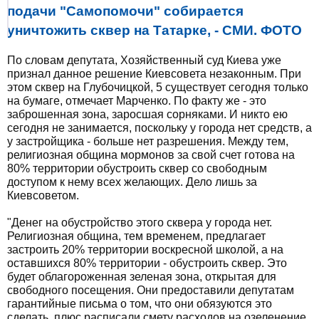
подачи "Самопомочи" собирается
уничтожить сквер на Татарке, - СМИ. ФОТО
По словам депутата, Хозяйственный суд Киева уже
признал данное решение Киевсовета незаконным. При
этом сквер на Глубочицкой, 5 существует сегодня только
на бумаге, отмечает Марченко. По факту же - это
заброшенная зона, заросшая сорняками. И никто ею
сегодня не занимается, поскольку у города нет средств, а
у застройщика - больше нет разрешения. Между тем,
религиозная община мормонов за свой счет готова на
80% территории обустроить сквер со свободным
доступом к нему всех желающих. Дело лишь за
Киевсоветом.
"Денег на обустройство этого сквера у города нет.
Религиозная община, тем временем, предлагает
застроить 20% территории воскресной школой, а на
оставшихся 80% территории - обустроить сквер. Это
будет облагороженная зеленая зона, открытая для
свободного посещения. Они предоставили депутатам
гарантийные письма о том, что они обязуются это
сделать, плюс расписали смету расходов на озеленение