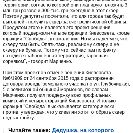
территории, согласно которой они планируют вложить 3
млн грн разово и 300 тыс. грн ежегодно в этот сквер.
Поэтому депутаты посчитали, что для города так будет
выгодней - получить сквер за счет религиозной общины.
Продуктом этого и является это проект решения,
который поддержали четыре фракции Киевсовета, кроме
фракции "Свободы", к сожалению. Но мы надеемся, что
скверу там быть. Опять-таки, реальному скверу, а не
скверу на бумаге. Потому что, сейчас там по факту
находится заброшенная территория, заросшая
сорняком", - говорит Марченко.
При этом проект об отмене решения Киевсовета
№6/1909 от 24 сентября 2015 года о расторжении
договора аренды земельного участка по ул. Глубочицкая,
5 с религиозной общиной мормонов, по словам
Марченко, получил поддержку всех профильных
комиссий и четырех фракций Киевсовета. И только
фракция "Свобода" высказывается категорически
против, утверждая, что у киевлян хотят отобрать сквер
под застройку.
Читайте также:
Дедушка, на которого