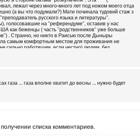
ивал, лежал через много-много лет под ножом моего отца
шно (а вы что подумали?) Мати починала тудовий стаж з
 і "преподаватель русского языка и литературы".
), голосовавшие на "референдуме", оставив у нас
ША как беженцы ( часть "родственников" уже больше
ов") . Странно, но никто в Раисью после Дыныры
 была самым комфортным местом для проживания не
не сильно работящим, если честно) людям, без
еба вбивати?
Щоб не плодились *********!!
х газа ... газа вполне хватит до весны ... нужно будет
получении списка комментариев.