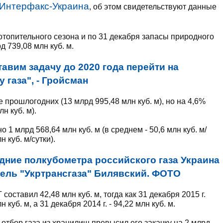
Интерфакс-Украина
, об этом свидетельствуют данные
 отопительного сезона и по 31 декабря запасы природного
 739,08 млн куб. м.
авим задачу до 2020 года перейти на
газа", - Гройсман
прошлогодних (13 млрд 995,48 млн куб. м), но на 4,6%
н куб. м).
 1 млрд 568,64 млн куб. м (в среднем - 50,6 млн куб. м/
н куб. м/сутки).
дние полкубометра российского газа Украина
итель "Укртрансгаза" Билявский. ФОТО
 составил 42,48 млн куб. м, тогда как 31 декабря 2015 г.
уб. м, а 31 декабря 2014 г. - 94,22 млн куб. м.
 отбор газа из хранилищ превысил его закачку на 2 млрд