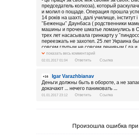
председатель колхоза), который раскулач
и молил о пощаде. Операция прошла успе
14 років на шахті, далі училище, інститут
"Беженцы" Даунбаса ( родственники мамы
машины и прочее шматье ломанулись в С
трех лет насасывала гринкарту у "пиндос
переезжать не захотел. 25 лет Украина
совсем глупым не совсем ленивым ( да и 
ненависти и насилия. Чому за Україну тр
показать весь комментарий
Ответить
Ссылка
02.01.2017 01:04
Igar Varazhbianav
+16
Деньги должны быть в обороте, а не запаса
докачают ... нечего паниковать ...
Ответить
Ссылка
01.01.2017 23:12
Произошла ошибка при 