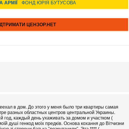
еехал в дом. До этого у меня было три квартиры самая
ентре разных областных центров центральной Украины.
й год, каждый день ухаживать за домом и участком (
 моїй душі генкод моїх предків. Основа кохання до Вітчизни
бусю зі сторони батька "розкулачили". Эта **** (