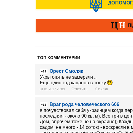
ТОП КОММЕНТАРИИ
Орест Смоляк
+23
Укры опять не замерзли ..
Еще один год кацапов в топку
Ответить
Ссылка
01.01.2017 23:09
Враг рода человеческого 666
+18
я почувствовал себя украинцем когда пер
последняя - около 90 кв. м). Все три в ц
Дом, впрочем тоже не на окраине)) Кажды
садом, не много - 14 соток) - воскресли в
- це праця за своє між своїми за своїх. Ба