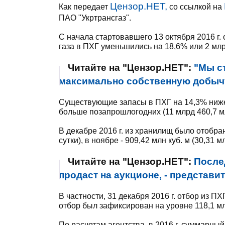
Цензор.НЕТ,
Как передает
со ссылкой на
ПАО "Укртрансгаз".
С начала стартовавшего 13 октября 2016 г.
газа в ПХГ уменьшились на 18,6% или 2 млрд
Читайте на "Цензор.НЕТ":
"Мы ст
максимально собственную добычу 
Существующие запасы в ПХГ на 14,3% ниже 
больше позапрошлогодних (11 млрд 460,7 мл
В декабре 2016 г. из хранилищ было отобрано
сутки), в ноябре - 909,42 млн куб. м (30,31 мл
Читайте на "Цензор.НЕТ":
После
продаст на аукционе, - представ
В частности, 31 декабря 2016 г. отбор из ПХГ
отбор был зафиксирован на уровне 118,1 млн к
По расчетам агентства, в 2016 г. суммарный