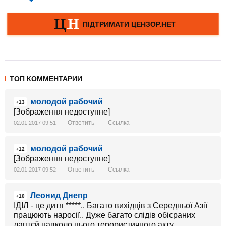
ТОП КОММЕНТАРИИ
молодой рабочий
+13
[Зображення недоступне]
Ответить
Ссылка
02.01.2017 09:51
молодой рабочий
+12
[Зображення недоступне]
Ответить
Ссылка
02.01.2017 09:52
Леонид Днепр
+10
ІДІЛ - це дитя *****.. Багато вихідців з Середньої Азії
працюють наросії.. Дуже багато слідів обісраних
лаптєй навколо цього терористичного акту..