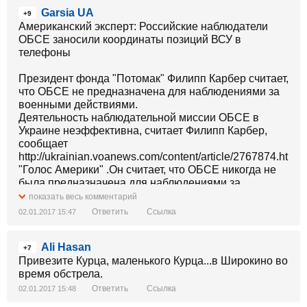
Garsia UA
+9
Американский эксперт: Российские наблюдатели
ОБСЕ заносили координаты позиций ВСУ в
телефоны
Президент фонда "Потомак" Филипп Карбер считает,
что ОБСЕ не предназначена для наблюдениями за
военными действиями.
Деятельность наблюдательной миссии ОБСЕ в
Украине неэффективна, считает Филипп Карбер,
сообщает
http://ukrainian.voanews.com/content/article/2767874.html
"Голос Америки" .Он считает, что ОБСЕ никогда не
была предназначена для наблюдениями за
военными действиями."Я характеризую их скорее,
показать весь комментарий
как советников по браку, нежели адвокатов по
Ответить
Ссылка
02.01.2017 15:47
разводу. Идея была в том, что они будут делать
свою работу, настаивать на инспектировании и
Ali Hasan
быстрых докладах. Но они просто органически не
+7
способны этого делать, потому что в составе
Привезите Курца, маленького Курца...в Широкино во
команды есть россияне", - сказал Карбер.По его
время обстрела.
словам, в Мариуполе количество российских
Ответить
Ссылка
02.01.2017 15:48
наблюдателей больше, чем всех представителей