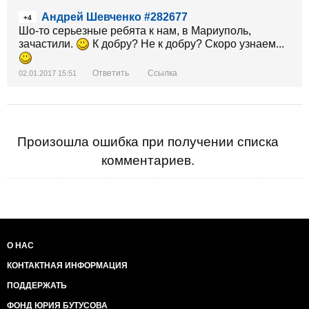
других стран."Они ходили у позиций украинских
Андрей Шевченко #282677
военных и вводили координаты их расположения в
+4
Шо-то серьезные ребята к нам, в Мариуполь,
свои мобильные телефоны. ОБСЕ не является
зачастили.
К добру? Не к добру? Скоро узнаем...
независимой организацией ", - сообщил Карбер.
Ответить
Ссылка
02.01.2017 15:51
Произошла ошибка при получении списка
комментариев.
О НАС
КОНТАКТНАЯ ИНФОРМАЦИЯ
ПОДДЕРЖАТЬ
ФОНД ЮРИЯ БУТУСОВА