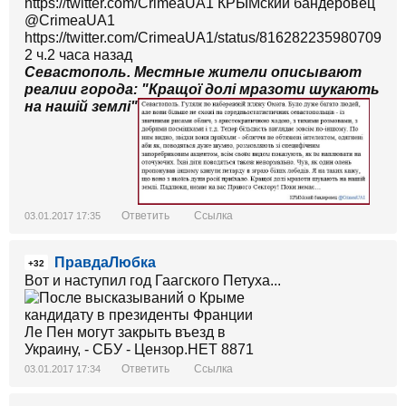
https://twitter.com/CrimeaUA1 КРЫМский бандеровец
https://twitter.com/CrimeaUA1/status/816282235980709888
2 ч.2 часа назад
Севастополь. Местные жители описывают
реалии города: "Кращої долі мразоти шукають
на нашій землі"
Ответить
Ссылка
03.01.2017 17:35
ПравдаЛюбка
+32
Вот и наступил год Гаагского Петуха...
Ответить
Ссылка
03.01.2017 17:34