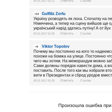
Ответить
Ссылка
05.01.2017 01:12
Gulfiliz Zorlu
+12
Україну розводять як лоха. Спочатку на п
Німеччина, а тепер на сцену вийшов ще од
український нарід здатись путіну! А от йух
Ответить
Ссылка
05.01.2017 01:09
Viktor Topolov
+5
Почему мы постоянно на кого то надеемс
похожи на бомжа на улице. Постоянно что 
чего мы хотим. На меморандум можно заби
Сами должны порядок навести дома, а во
поставить. После того как мы избрали вт
вити в Президентах и сброд уродов вмес
Ответить
Ссылка
05.01.2017 01:29
Произошла ошибка при 