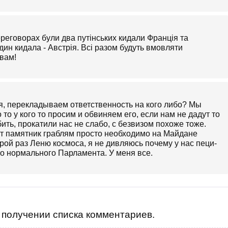
ереговорах були два путінських кидали Франція та
ин кидала - Австрія. Всі разом будуть вмовляти
 вам!
я, перекладываем ответственность на кого либо? Мы
то у кого то просим и обвиняем его, если нам не дадут то
ть, прокатили нас не слабо, с безвизом похоже тоже.
т памятник граблям просто необходимо на Майдане
орой раз Леню космоса, я не дивляюсь почему у нас пеци-
то нормального Парламента. У меня все.
получении списка комментариев.