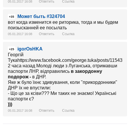
Ответить
Ссылка
05.01.2017 16:08
Может быть #324704
+35
вот когда изменится ее риторика, тогда и мы будем
поизысканней ее посылать
Ответить
Ссылка
05.01.2017 16:08
igorOsHKA
+25
Георгій
Тукаhttps://www.facebook.com/george.tuka/posts/115436
2 часа назад Молоді люди з Луганська, отримавши
паспорти ЛНР, відправились
в закордонну
подорож -
в ДНР.
Яке ж було їхнє здивування, коли "прикордонники"
ДНР їх не впустили:
- Що це за ксіви??? Ми таких не знаємо! Українські
паспорти є?
)))
Ответить
Ссылка
05.01.2017 16:08