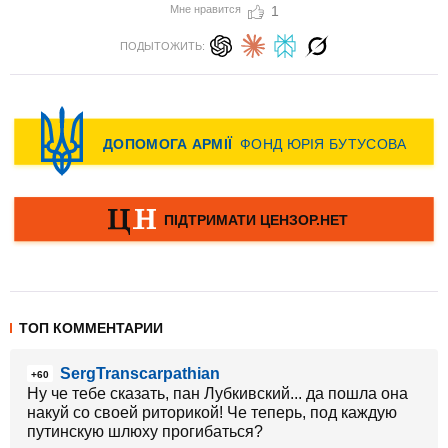
Мне нравится
1
ПОДЫТОЖИТЬ:
ТОП КОММЕНТАРИИ
SergTranscarpathian
+60
Ну че тебе сказать, пан Лубкивский... да пошла она
накуй со своей риторикой! Че теперь, под каждую
путинскую шлюху прогибаться?