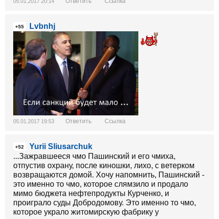
Ответить
Ссылка
05.01.2017 20:14
Lvbnhj
+55
Ответить
Ссылка
05.01.2017 19:53
Yurii Sliusarchuk
+52
...Зажравшееся чмо Пашинский и его чмиха,
отпустив охрану, после киношки, лихо, с ветерком
возвращаются домой. Хочу напомнить, Пашинский -
это именно то чмо, которое слямзило и продало
мимо бюджета нефтепродукты Курченко, и
проиграло суды Добродомову. Это именно то чмо,
которое украло житомирскую фабрику у