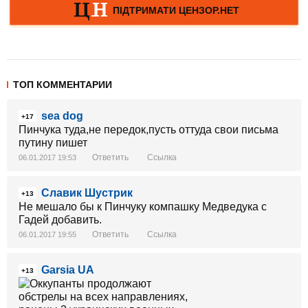
ТОП КОММЕНТАРИИ
sea dog
+17
Пинчука туда,не передок,пусть оттуда cвои письма
путину пишет
Ответить
Ссылка
06.01.2017 19:53
Славик Шустрик
+13
Не мешало бы к Пинчуку компашку Медведука с
Гадей добавить.
Ответить
Ссылка
06.01.2017 19:55
Garsia UA
+13