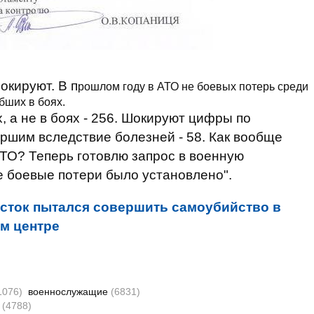
окируют. В п
рошлом году в АТО не боевых потерь среди
бших в боях.
 а не в боях - 256. Шокируют цифры по
ершим вследствие болезней - 58. Как вообще
АТО?
Теперь готовлю запрос в военную
е боевые потери было установлено".
сток пытался совершить самоубийство в
м центре
1076)
военнослужащие
(6831)
и
(4788)