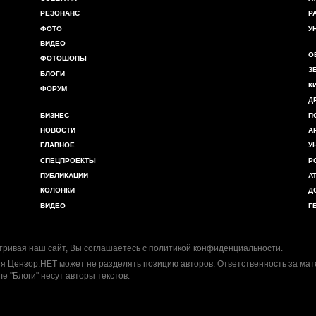
РЕЗОНАНС
Р
ФОТО
У
ВИДЕО
О
ФОТОШОПЫ
З
БЛОГИ
К
ФОРУМ
Д
БИЗНЕС
П
НОВОСТИ
А
ГЛАВНОЕ
У
СПЕЦПРОЕКТЫ
Р
ПУБЛИКАЦИИ
А
КОЛОНКИ
Д
ВИДЕО
Г
ривая наш сайт, Вы соглашаетесь с
политикой конфиденциальности
.
я Цензор.НЕТ может не разделять позицию авторов. Ответственность за ма
ле "Блоги" несут авторы текстов.