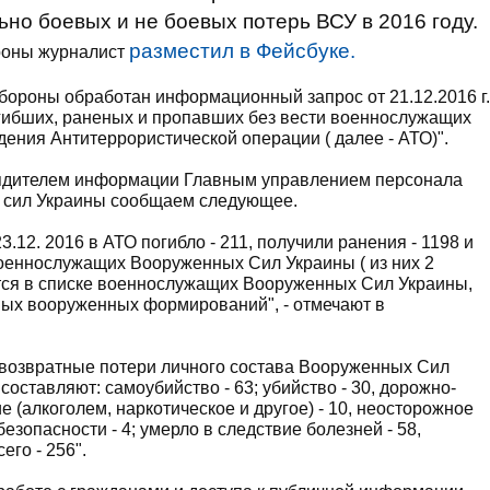
о боевых и не боевых потерь ВСУ в 2016 году.
разместил в Фейсбуке.
роны журналист
обороны обработан информационный запрос от 21.12.2016 г.
гибших, раненых и пропавших без вести военнослужащих
ния Антитеррористической операции ( далее - АТО)".
ядителем информации Главным управлением персонала
 сил Украины сообщаем следующее.
.12. 2016 в АТО погибло - 211, получили ранения - 1198 и
3 военнослужащих Вооруженных Сил Украины ( из них 2
ится в списке военнослужащих Вооруженных Сил Украины,
ных вооруженных формирований", - отмечают в
звозвратные потери личного состава Вооруженных Сил
 составляют: самоубийство - 63; убийство - 30, дорожно-
 (алкоголем, наркотическое и другое) - 10, неосторожное
зопасности - 4; умерло в следствие болезней - 58,
его - 256".