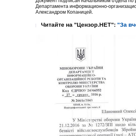
Документ подписан начальником отдела по 
Департамента информационно-организацио
Александром Копаницей.
Читайте на "Цензор.НЕТ":
"За вч