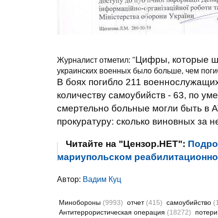
Цифры, которые ш
Журналист отметил: "
украинских военных было больше, чем поги
В боях погибло 211 военнослужащих,
количеству самоубийств - 63, по ум
смертельно больные могли быть в 
прокуратуру: сколько виновных за н
Читайте на "Цензор.НЕТ":
Подро
мариупольском реабилитационно
Автор:
Вадим Куц
Минобороны
(9993)
отчет
(415)
самоубийство
(
Антитеррористическая операция
(18272)
потер