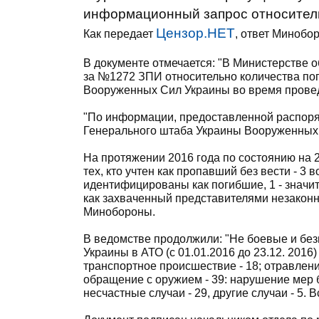
информационный запрос относительн
Цензор.НЕТ
Как передает
, ответ Минобо
В документе отмечается: "В Министерстве 
за №1272 ЗПИ относительно количества по
Вооруженных Сил Украины во время проведе
"По информации, предоставленной распор
Генерального штаба Украины Вооруженных
На протяжении 2016 года по состоянию на 23
тех, кто учтен как пропавший без вести - 
идентифицированы как погибшие, 1 - знач
как захваченный представителями незакон
Минобороны.
В ведомстве продолжили: "Не боевые и бе
Украины в АТО (с 01.01.2016 до 23.12. 2016)
транспортное происшествие - 18; отравление
обращение с оружием - 39: нарушение мер бе
несчастные случаи - 29, другие случаи - 5. Вс