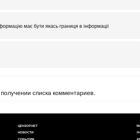
формацію має бути якась границя в інформаціі
получении списка комментариев.
ЦЕНЗОР.НЕТ
М
НОВОСТИ
У
СОБЫТИЯ
А