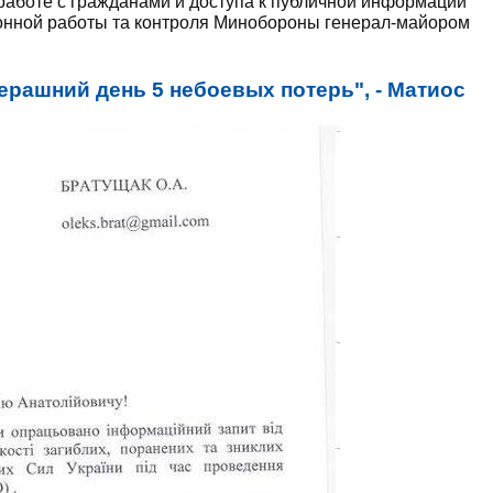
работе с гражданами и доступа к публичной информации
нной работы та контроля Минобороны генерал-майором
ерашний день 5 небоевых потерь", - Матиос